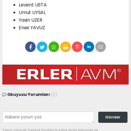
Levent USTA
Umut UYSAL
Yasin UZER
Enes YAVUZ
Okuyucu Yorumları
(0)
Gönder
Yorum yazarak Topluluk Kuralları’nı kabul etmiş bulunuyor ve