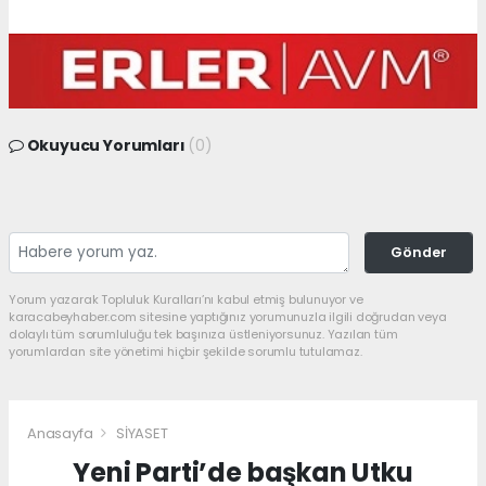
Okuyucu Yorumları
(0)
Gönder
Yorum yazarak Topluluk Kuralları’nı kabul etmiş bulunuyor ve
karacabeyhaber.com sitesine yaptığınız yorumunuzla ilgili doğrudan veya
dolaylı tüm sorumluluğu tek başınıza üstleniyorsunuz. Yazılan tüm
yorumlardan site yönetimi hiçbir şekilde sorumlu tutulamaz.
Anasayfa
SİYASET
Yeni Parti’de başkan Utku