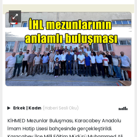
Erkek
|
Kadın
(Haberi Sesli Oku)
KİHMED Mezunlar Buluşması, Karacabey Anadolu
İmam Hatip Lisesi bahçesinde gerçekleştirildi.
Karacabey İlçe Milli Eğitim Müdürü Muhammed Ali