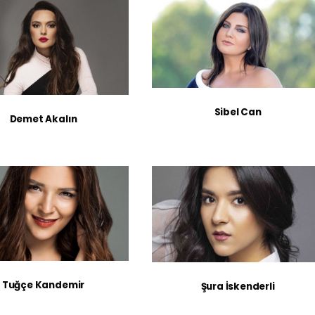
Sibel Can
Demet Akalın
Tuğçe Kandemir
Şura İskenderli