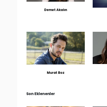
Demet Akalın
Murat Boz
Son Eklenenler