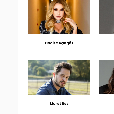
Hadise Açıkgöz
Murat Boz