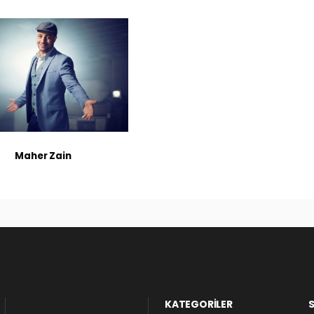
Maher Zain
KATEGORİLER
S