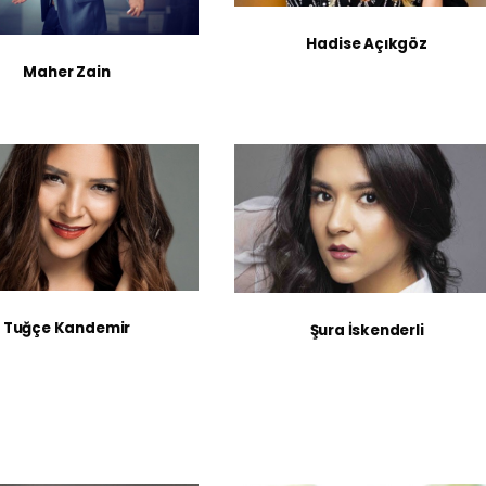
Hadise Açıkgöz
Maher Zain
Tuğçe Kandemir
Şura İskenderli