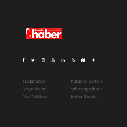
Pro-0.038
Hakkımızda
Kullanım Şartları
Yayın İlkeleri
Whatsapp İhbar
Veri Politikası
Haber Gönder