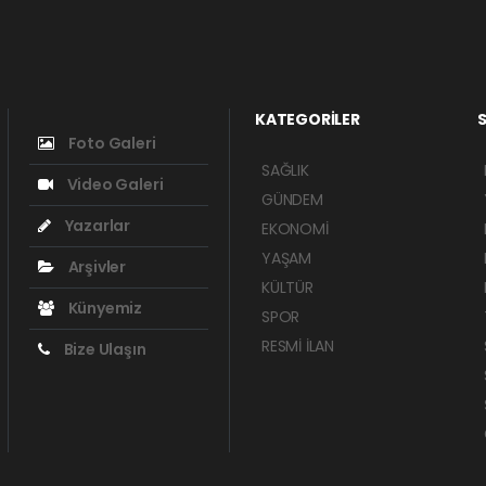
KATEGORİLER
S
Foto Galeri
SAĞLIK
Video Galeri
GÜNDEM
Yazarlar
EKONOMİ
YAŞAM
Arşivler
KÜLTÜR
Künyemiz
SPOR
RESMİ İLAN
Bize Ulaşın