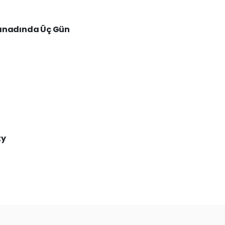
 Kanadında Üç Gün
ty