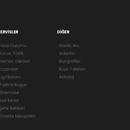
ERVİSLER
DİĞER
Hava Durumu
Sitede Ara
Yol ve Trafik
Anketler
Namaz Vakitleri
Biyografiler
Eczaneler
Rüya Tabirleri
Lig Fikstürü
Astroloji
Tarihte Bugün
Sinemalar
Seri İlanlar
Şehir Rehberi
Gazete Manşetleri