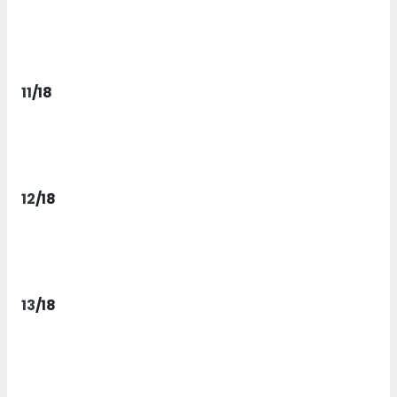
11
/18
12
/18
13
/18