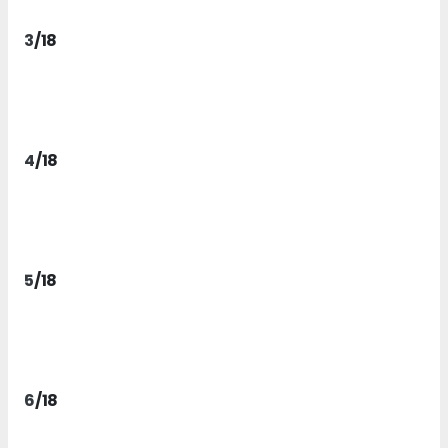
3
/18
4
/18
5
/18
6
/18