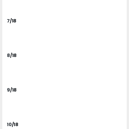
7
/18
8
/18
9
/18
10
/18