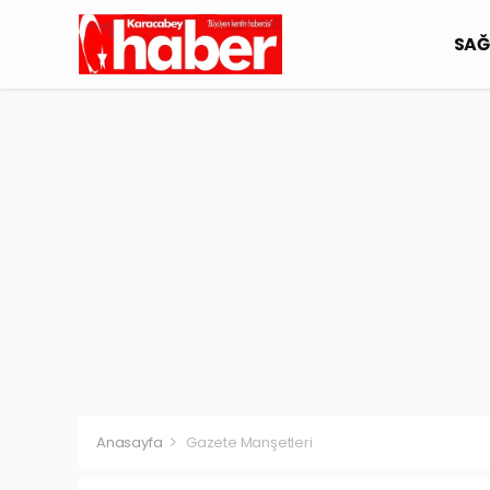
SAĞ
Anasayfa
Gazete Manşetleri