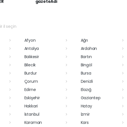
ER
gazeteAdi
r il seçin
Afyon
Ağrı
Antalya
Ardahan
Balıkesir
Bartın
Bilecik
Bingöl
Burdur
Bursa
Çorum
Denizli
Edirne
Elazığ
Eskişehir
Gaziantep
Hakkari
Hatay
İstanbul
İzmir
Karaman
Kars