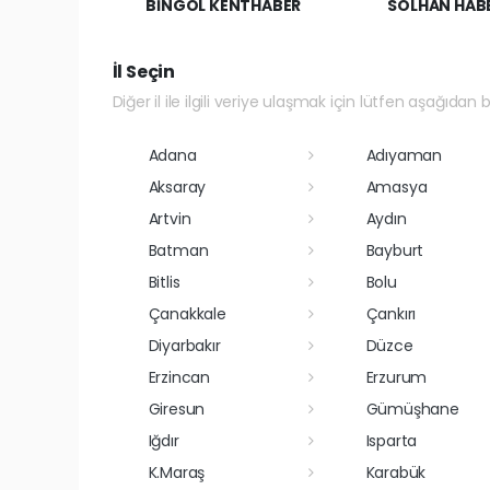
BİNGÖL KENTHABER
SOLHAN HAB
İl Seçin
Diğer il ile ilgili veriye ulaşmak için lütfen aşağıdan bi
Adana
Adıyaman
Aksaray
Amasya
Artvin
Aydın
Batman
Bayburt
Bitlis
Bolu
Çanakkale
Çankırı
Diyarbakır
Düzce
Erzincan
Erzurum
Giresun
Gümüşhane
Iğdır
Isparta
K.Maraş
Karabük