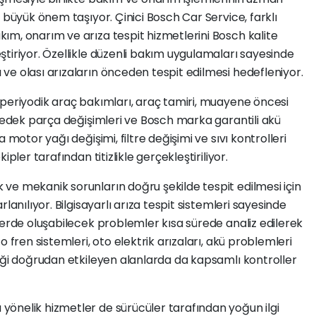
 büyük önem taşıyor. Çinici Bosch Car Service, farklı
ım, onarım ve arıza tespit hizmetlerini Bosch kalite
tiriyor. Özellikle düzenli bakım uygulamaları sayesinde
e olası arızaların önceden tespit edilmesi hedefleniyor.
 periyodik araç bakımları, araç tamiri, muayene öncesi
 yedek parça değişimleri ve Bosch marka garantili akü
 motor yağı değişimi, filtre değişimi ve sıvı kontrolleri
pler tarafından titizlikle gerçekleştiriliyor.
ve mekanik sorunların doğru şekilde tespit edilmesi için
lanılıyor. Bilgisayarlı arıza tespit sistemleri sayesinde
lerde oluşabilecek problemler kısa sürede analiz edilerek
 fren sistemleri, oto elektrik arızaları, akü problemleri
iği doğrudan etkileyen alanlarda da kapsamlı kontroller
önelik hizmetler de sürücüler tarafından yoğun ilgi