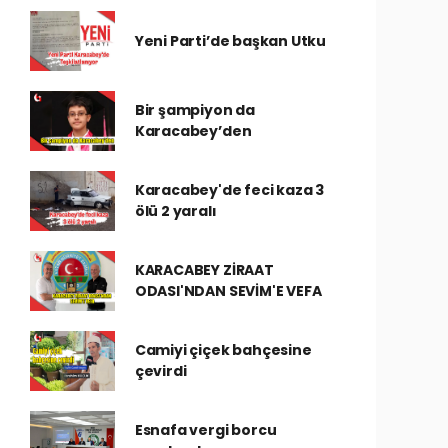
Yeni Parti’de başkan Utku
Bir şampiyon da
Karacabey’den
Karacabey'de feci kaza 3
ölü 2 yaralı
KARACABEY ZİRAAT
ODASI'NDAN SEVİM'E VEFA
Camiyi çiçek bahçesine
çevirdi
Esnafa vergi borcu