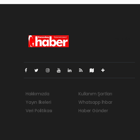
Pro-0.054
Hakkımızda
Kullanım Şartları
Yayın İlkeleri
Whatsapp İhbar
Veri Politikası
Haber Gönder