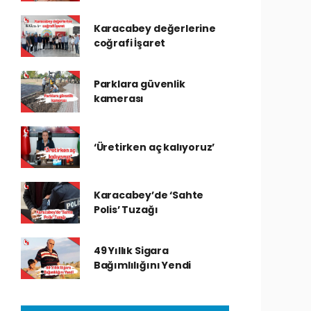
Karacabey değerlerine
coğrafi İşaret
Parklara güvenlik
kamerası
‘Üretirken aç kalıyoruz’
Karacabey’de ‘Sahte
Polis’ Tuzağı
49 Yıllık Sigara
Bağımlılığını Yendi