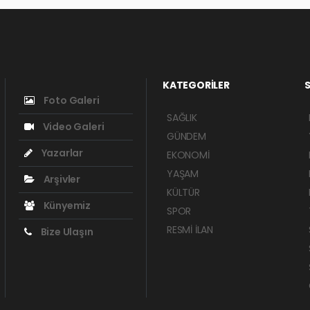
KATEGORİLER
S
Foto Galeri
SAĞLIK
Video Galeri
GÜNDEM
Yazarlar
EKONOMİ
YAŞAM
Arşivler
KÜLTÜR
Künyemiz
SPOR
RESMİ İLAN
Bize Ulaşın