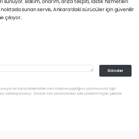
 sunuyor. Bakım, onarım, arıza tespiti, lastik hizmetleri
noktada sunan servis, Ankara’daki sürücüler için güvenilir
e çıkıyor.
Gönder
ulunuyor ve karacabeyhaber.com sitesine yaptığınız yorumunuzla ilgili
a üstleniyorsunuz. Yazılan tüm yorumlardan site yönetimi hiçbir şekilde