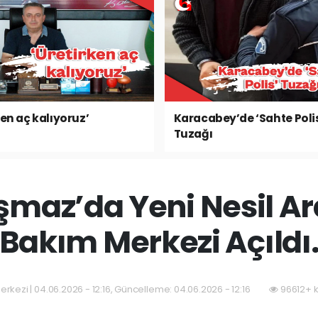
ken aç kalıyoruz’
Karacabey’de ‘Sahte Poli
Tuzağı
maz’da Yeni Nesil Ar
Bakım Merkezi Açıldı
rkezi | 04.06.2026 - 12:16, Güncelleme: 04.06.2026 - 12:16
96612+ k