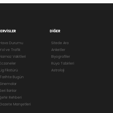
ERVİSLER
DİĞER
Hava Durumu
Sitede Ara
Yol ve Trafik
Anketler
Namaz Vakitleri
Biyografiler
Eczaneler
Rüya Tabirleri
Lig Fikstürü
Astroloji
Tarihte Bugün
Sinemalar
Seri İlanlar
Şehir Rehberi
Gazete Manşetleri