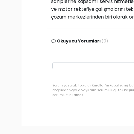
sahiplerine kapsamlı servis hizmetleri
ve motor rektefiye çalışmalarını tek 
çözüm merkezlerinden biri olarak ön
Okuyucu Yorumları
(0)
Yorum yazarak Topluluk Kuralları’nı kabul etmiş b
doğrudan veya dolaylı tüm sorumluluğu tek başınız
sorumlu tutulamaz.