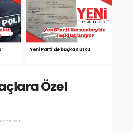
s’
Yeni Parti’de başkan Utku
açlara Özel
.
ez okundu.