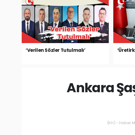
‘Verilen Sözler Tutulmalı’
‘Üretir
Ankara Şaş
(KH) - Haber Me