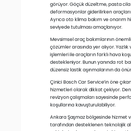
görüyor. Göçük düzeltme, pasta cil
deformasyonlar giderilirken araçlar
Ayrıca oto klima bakım ve onarım hi
seviyede tutulması amaçlanıyor.
Mevsimsel araç bakımlarının önemli b
çözümler arasında yer alıyor. Yazlık ve
işlemleri ile araçların farklı hava k
destekleniyor. Bunun yanında rot bal
düzensiz lastik aşınmalarının da önün
Çinici Bosch Car Service’in öne çıka
hizmetleri olarak dikkat çekiyor. De
revizyon çalışmaları sayesinde perf
koşullarına kavuşturulabiliyor.
Ankara Şaşmaz bölgesinde hizmet ver
tarafından desteklenen teknolojik al