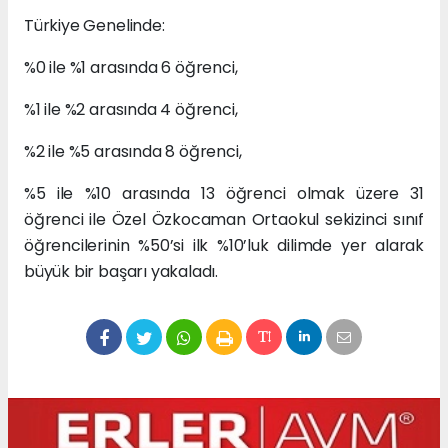
Türkiye Genelinde:
%0 ile %1 arasında 6 öğrenci,
%1 ile %2 arasında 4 öğrenci,
%2 ile %5 arasında 8 öğrenci,
%5 ile %10 arasında 13 öğrenci olmak üzere 31
öğrenci ile Özel Özkocaman Ortaokul sekizinci sınıf
öğrencilerinin %50’si ilk %10’luk dilimde yer alarak
büyük bir başarı yakaladı.