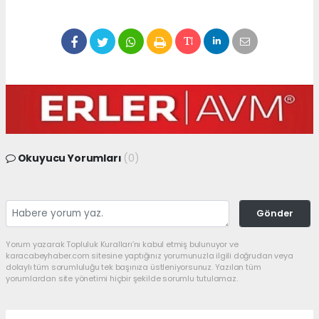
Okuyucu Yorumları
(0)
Gönder
Yorum yazarak Topluluk Kuralları’nı kabul etmiş bulunuyor ve
karacabeyhaber.com sitesine yaptığınız yorumunuzla ilgili doğrudan veya
dolaylı tüm sorumluluğu tek başınıza üstleniyorsunuz. Yazılan tüm
yorumlardan site yönetimi hiçbir şekilde sorumlu tutulamaz.