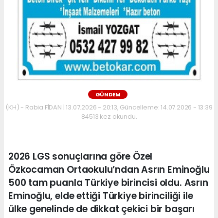
GÜNDEM
(KH) - Rabia FİDAN | 13.07.2026 - 20:13, Güncelleme: 14.07.2026 - 13:39
84513 kez okundu.
2026 LGS sonuçlarına göre Özel
Özkocaman Ortaokulu’ndan Asrın Eminoğlu
500 tam puanla Türkiye birincisi oldu. Asrın
Eminoğlu, elde ettiği Türkiye birinciliği ile
ülke genelinde de dikkat çekici bir başarı