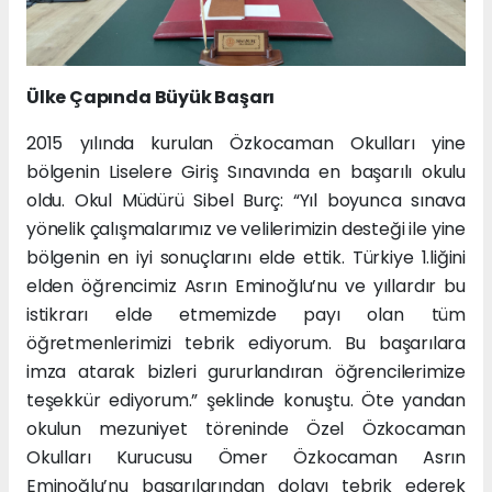
Ülke Çapında Büyük Başarı
2015 yılında kurulan Özkocaman Okulları yine
bölgenin Liselere Giriş Sınavında en başarılı okulu
oldu. Okul Müdürü Sibel Burç: “Yıl boyunca sınava
yönelik çalışmalarımız ve velilerimizin desteği ile yine
bölgenin en iyi sonuçlarını elde ettik. Türkiye 1.liğini
elden öğrencimiz Asrın Eminoğlu’nu ve yıllardır bu
istikrarı elde etmemizde payı olan tüm
öğretmenlerimizi tebrik ediyorum. Bu başarılara
imza atarak bizleri gururlandıran öğrencilerimize
teşekkür ediyorum.” şeklinde konuştu. Öte yandan
okulun mezuniyet töreninde Özel Özkocaman
Okulları Kurucusu Ömer Özkocaman Asrın
Eminoğlu’nu başarılarından dolayı tebrik ederek