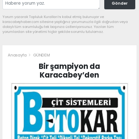
Gönder
Yorum yazarak Topluluk Kuralları’nı kabul etmiş bulunuyor ve
karacabeyhaber.com sitesine yaptığınız yorumunuzla ilgili doğrudan veya
dolaylı tüm sorumluluğu tek başınıza üstleniyorsunuz. Yazılan tüm
yorumlardan site yönetimi hiçbir şekilde sorumlu tutulamaz.
Anasayfa
GÜNDEM
Bir şampiyon da
Karacabey’den