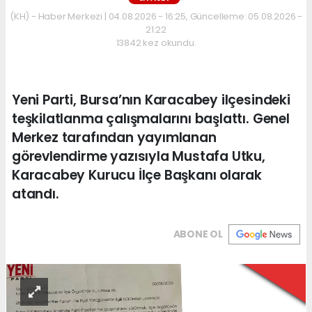
(KH) - Haber Merkezi | 04.08.2026 - 16:25, Güncelleme: 05.08.2026 -
21:22
13842 kez okundu.
Yeni Parti, Bursa’nın Karacabey ilçesindeki
teşkilatlanma çalışmalarını başlattı. Genel
Merkez tarafından yayımlanan
görevlendirme yazısıyla Mustafa Utku,
Karacabey Kurucu İlçe Başkanı olarak
atandı.
ABONE OL