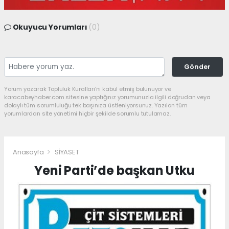
Okuyucu Yorumları
(0)
Gönder
Yorum yazarak Topluluk Kuralları’nı kabul etmiş bulunuyor ve
karacabeyhaber.com sitesine yaptığınız yorumunuzla ilgili doğrudan veya
dolaylı tüm sorumluluğu tek başınıza üstleniyorsunuz. Yazılan tüm
yorumlardan site yönetimi hiçbir şekilde sorumlu tutulamaz.
Anasayfa
SİYASET
Yeni Parti’de başkan Utku