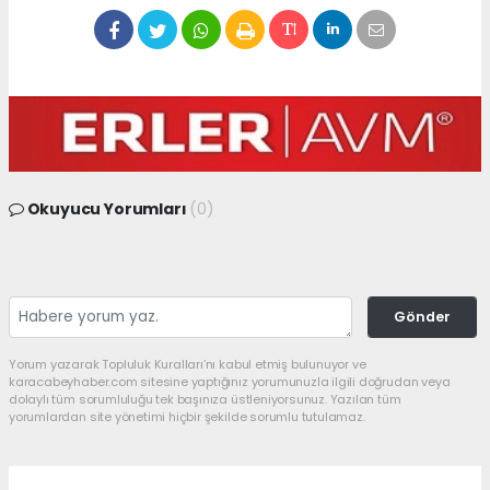
Okuyucu Yorumları
(0)
Gönder
Yorum yazarak Topluluk Kuralları’nı kabul etmiş bulunuyor ve
karacabeyhaber.com sitesine yaptığınız yorumunuzla ilgili doğrudan veya
dolaylı tüm sorumluluğu tek başınıza üstleniyorsunuz. Yazılan tüm
yorumlardan site yönetimi hiçbir şekilde sorumlu tutulamaz.