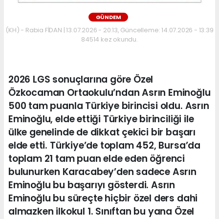
GÜNDEM
(KH) - Rabia FİDAN | 13.07.2026 - 20:13, Güncelleme: 14.07.2026 - 13:39
84514 kez okundu.
2026 LGS sonuçlarına göre Özel
Özkocaman Ortaokulu’ndan Asrın Eminoğlu
500 tam puanla Türkiye birincisi oldu. Asrın
Eminoğlu, elde ettiği Türkiye birinciliği ile
ülke genelinde de dikkat çekici bir başarı
elde etti. Türkiye’de toplam 452, Bursa’da
toplam 21 tam puan elde eden öğrenci
bulunurken Karacabey’den sadece Asrın
Eminoğlu bu başarıyı gösterdi. Asrın
Eminoğlu bu süreçte hiçbir özel ders dahi
almazken ilkokul 1. Sınıftan bu yana Özel