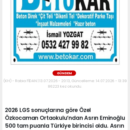
GÜNDEM
(KH) - Rabia FİDAN | 13.07.2026 - 20:13, Güncelleme: 14.07.2026 - 13:39
86223 kez okundu.
2026 LGS sonuçlarına göre Özel
Özkocaman Ortaokulu’ndan Asrın Eminoğlu
500 tam puanla Türkiye birincisi oldu. Asrın