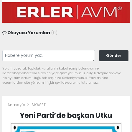
Okuyucu Yorumları
(0)
Gönder
Yorum yazarak Topluluk Kuralları’nı kabul etmiş bulunuyor ve
karacabeyhaber.com sitesine yaptığınız yorumunuzla ilgili doğrudan veya
dolaylı tüm sorumluluğu tek başınıza üstleniyorsunuz. Yazılan tüm
yorumlardan site yönetimi hiçbir şekilde sorumlu tutulamaz.
Anasayfa
SİYASET
Yeni Parti’de başkan Utku