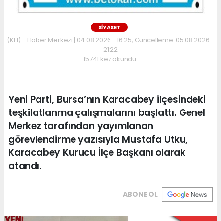
SİYASET
(KH) - Haber Merkezi | 04.08.2026 - 16:25, Güncelleme: 05.08.2026 -
21:22
15741 kez okundu.
Yeni Parti, Bursa’nın Karacabey ilçesindeki
teşkilatlanma çalışmalarını başlattı. Genel
Merkez tarafından yayımlanan
görevlendirme yazısıyla Mustafa Utku,
Karacabey Kurucu İlçe Başkanı olarak
atandı.
ABONE OL