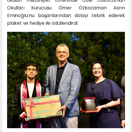
okulun mezuniyet töreninde Özel Özkocaman
Okulları Kurucusu Ömer Özkocaman Asrın
Eminoğlu’nu başarılarından dolayı tebrik ederek
plaket ve hediye ile ödüllendirdi.