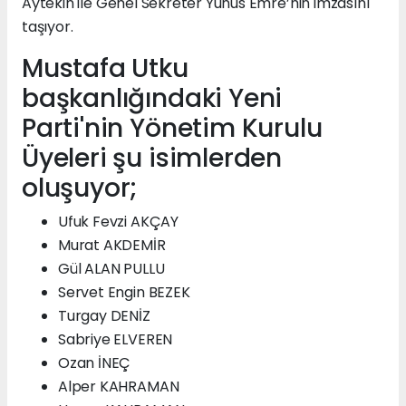
Aytekin ile Genel Sekreter Yunus Emre’nin imzasını
taşıyor.
Mustafa Utku
başkanlığındaki Yeni
Parti'nin Yönetim Kurulu
Üyeleri şu isimlerden
oluşuyor;
Ufuk Fevzi AKÇAY
Murat AKDEMİR
Gül ALAN PULLU
Servet Engin BEZEK
Turgay DENİZ
Sabriye ELVEREN
Ozan İNEÇ
Alper KAHRAMAN