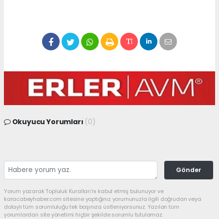
Okuyucu Yorumları
(0)
Gönder
Yorum yazarak Topluluk Kuralları’nı kabul etmiş bulunuyor ve
karacabeyhaber.com sitesine yaptığınız yorumunuzla ilgili doğrudan veya
dolaylı tüm sorumluluğu tek başınıza üstleniyorsunuz. Yazılan tüm
yorumlardan site yönetimi hiçbir şekilde sorumlu tutulamaz.