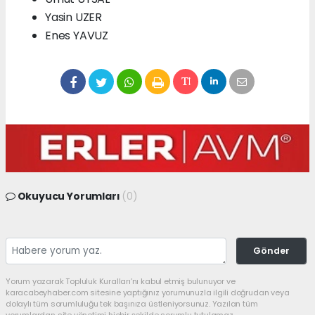
Yasin UZER
Enes YAVUZ
Okuyucu Yorumları
(0)
Gönder
Yorum yazarak Topluluk Kuralları’nı kabul etmiş bulunuyor ve
karacabeyhaber.com sitesine yaptığınız yorumunuzla ilgili doğrudan veya
dolaylı tüm sorumluluğu tek başınıza üstleniyorsunuz. Yazılan tüm