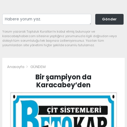
Gönder
Yorum yazarak Topluluk Kuralları’nı kabul etmiş bulunuyor ve
karacabeyhaber.com sitesine yaptığınız yorumunuzla ilgili doğrudan veya
dolaylı tüm sorumluluğu tek başınıza üstleniyorsunuz. Yazılan tüm
yorumlardan site yönetimi hiçbir şekilde sorumlu tutulamaz.
Anasayfa
GÜNDEM
Bir şampiyon da
Karacabey’den