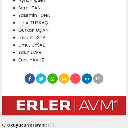
Ayhan ŞANLI
Serpil TAN
Yasemin TUNA
Uğur TUTKAÇ
Gürkan UÇAN
Levent USTA
Umut UYSAL
Yasin UZER
Enes YAVUZ
Okuyucu Yorumları
(0)