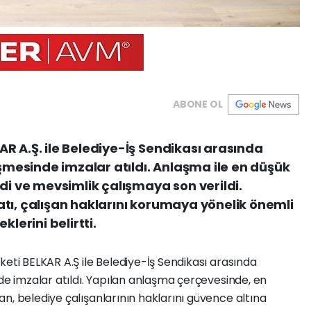
ABONE OL
R A.Ş. ile Belediye-İş Sendikası arasında
eşmesinde imzalar atıldı. Anlaşma ile en düşük
di ve mevsimlik çalışmaya son verildi.
tı, çalışan haklarını korumaya yönelik önemli
erini belirtti.
keti BELKAR A.Ş ile Belediye-İş Sendikası arasında
nde imzalar atıldı. Yapılan anlaşma çerçevesinde, en
n, belediye çalışanlarının haklarını güvence altına