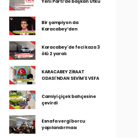
Yeni Parti’de başkan Utku
Bir şampiyon da
Karacabey’den
Karacabey'de feci kaza 3
ölü 2 yaralı
KARACABEY ZİRAAT
ODASI'NDAN SEVİM'E VEFA
Camiyi çiçek bahçesine
çevirdi
Esnafa vergi borcu
yapılandırması