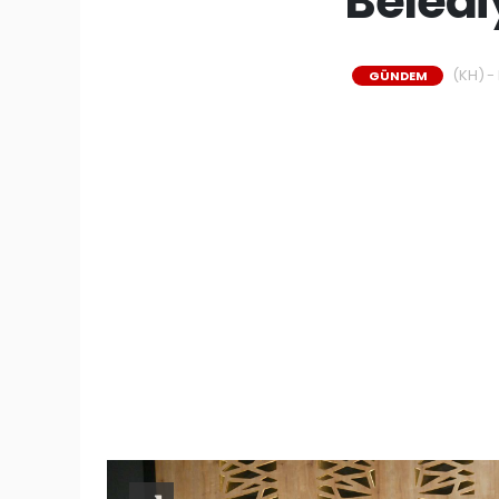
Beledi
(KH) - 
GÜNDEM