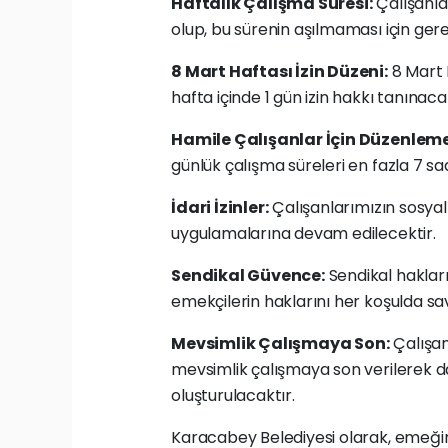
Haftalık Çalışma Süresi:
Çalışanlar
olup, bu sürenin aşılmaması için ger
8 Mart Haftası İzin Düzeni:
8 Mart 
hafta içinde 1 gün izin hakkı tanınacak
Hamile Çalışanlar İçin Düzenleme
günlük çalışma süreleri en fazla 7 s
İdari İzinler:
Çalışanlarımızın sosyal 
uygulamalarına devam edilecektir.
Sendikal Güvence:
Sendikal hakları
emekçilerin haklarını her koşulda s
Mevsimlik Çalışmaya Son:
Çalışan
mevsimlik çalışmaya son verilerek da
oluşturulacaktır.
Karacabey Belediyesi olarak, emeğin 