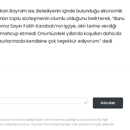
lkan Bayram ise, Belediyenin içinde bulunduğu ekonomik
nan toplu sözleşmenin olumlu olduğunu belirterek, “Bunu
ız Sayın Fatih Karabatı’nın işçiye, alın terine verdiği
leri mahcup etmedi. Önümüzdeki yıllarda koşulları daha da
zurlarınızda kendisine çok teşekkür ediyorum.” dedi.
Gönder
ulunuyor ve karacabeyhaber.com sitesine yaptığınız yorumunuzla ilgili
a üstleniyorsunuz. Yazılan tüm yorumlardan site yönetimi hiçbir şekilde