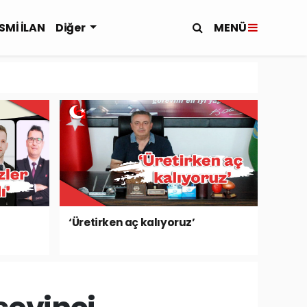
MENÜ
SMİ İLAN
Diğer
‘Üretirken aç kalıyoruz’