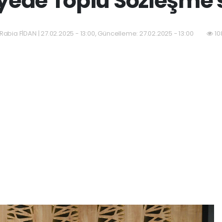
yede Toplu Sözleşme 
Rabia FİDAN | 27.02.2025 - 13:00, Güncelleme: 27.02.2025 - 13:00
10