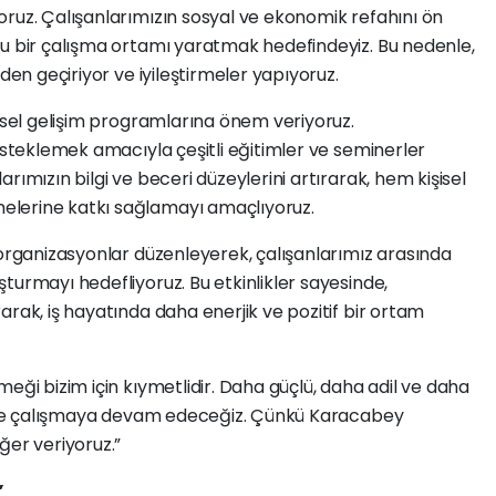
oruz. Çalışanlarımızın sosyal ve ekonomik refahını ön
lu bir çalışma ortamı yaratmak hedefindeyiz. Bu nedenle,
den geçiriyor ve iyileştirmeler yapıyoruz.
şisel gelişim programlarına önem veriyoruz.
desteklemek amacıyla çeşitli eğitimler ve seminerler
rımızın bilgi ve beceri düzeylerini artırarak, hem kişisel
lerine katkı sağlamayı amaçlıyoruz.
 organizasyonlar düzenleyerek, çalışanlarımız arasında
turmayı hedefliyoruz. Bu etkinlikler sayesinde,
arak, iş hayatında daha enerjik ve pozitif bir ortam
eği bizim için kıymetlidir. Daha güçlü, daha adil ve daha
likte çalışmaya devam edeceğiz. Çünkü Karacabey
ğer veriyoruz.”
”