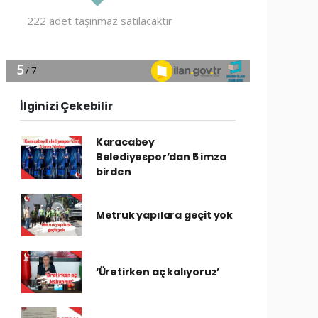
İlginizi Çekebilir
Karacabey
Belediyespor’dan 5 imza
birden
Metruk yapılara geçit yok
‘Üretirken aç kalıyoruz’