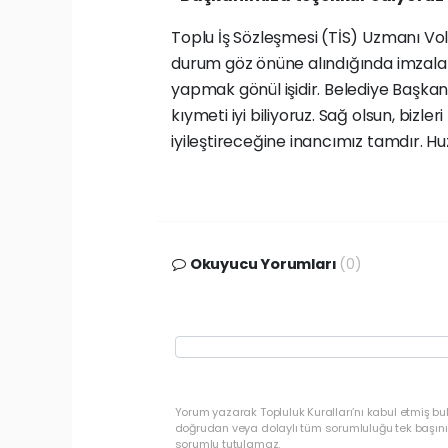
Toplu İş Sözleşmesi (TİS) Uzmanı Vo
durum göz önüne alındığında imzala
yapmak gönül işidir. Belediye Başkanım
kıymeti iyi biliyoruz. Sağ olsun, biz
iyileştireceğine inancımız tamdır. Hu
Okuyucu Yorumları
(0)
Yorum yazarak Topluluk Kuralları’nı kabul etmiş b
doğrudan veya dolaylı tüm sorumluluğu tek başınız
sorumlu tutulamaz.