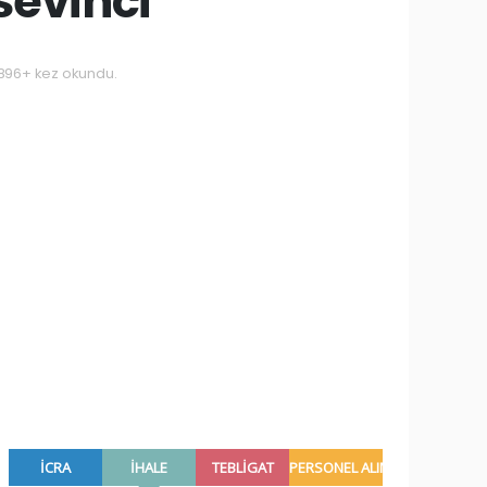
sevinci
896+ kez okundu.