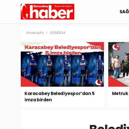
SAĞ
Anasayfa
GÜNDEM
Karacabey Belediyespor’dan 5
Metruk 
imza birden