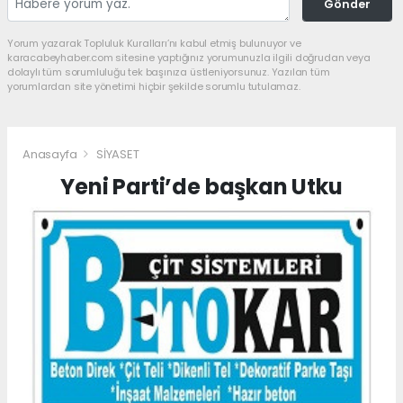
Gönder
Yorum yazarak Topluluk Kuralları’nı kabul etmiş bulunuyor ve
karacabeyhaber.com sitesine yaptığınız yorumunuzla ilgili doğrudan veya
dolaylı tüm sorumluluğu tek başınıza üstleniyorsunuz. Yazılan tüm
yorumlardan site yönetimi hiçbir şekilde sorumlu tutulamaz.
Anasayfa
SİYASET
Yeni Parti’de başkan Utku