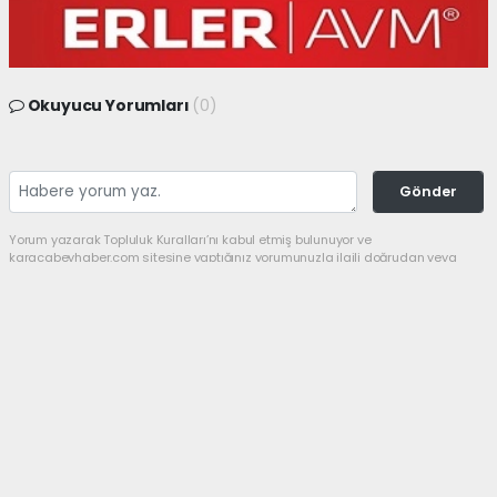
Okuyucu Yorumları
(0)
Gönder
Yorum yazarak Topluluk Kuralları’nı kabul etmiş bulunuyor ve
karacabeyhaber.com sitesine yaptığınız yorumunuzla ilgili doğrudan veya
dolaylı tüm sorumluluğu tek başınıza üstleniyorsunuz. Yazılan tüm
yorumlardan site yönetimi hiçbir şekilde sorumlu tutulamaz.
Anasayfa
GÜNDEM
Bir şampiyon da
Karacabey’den