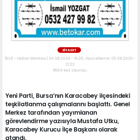
SİYASET
(KH) - Haber Merkezi | 04.08.2026 - 16:25, Güncelleme: 05.08.2026 -
21:22
9554 kez okundu.
Yeni Parti, Bursa’nın Karacabey ilçesindeki
teşkilatlanma çalışmalarını başlattı. Genel
Merkez tarafından yayımlanan
görevlendirme yazısıyla Mustafa Utku,
Karacabey Kurucu İlçe Başkanı olarak
atandı.