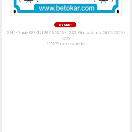
SİYASET
(KH) - Yasin KESKİN | 26.05.2026 - 12:02, Güncelleme: 26.05.2026 -
12:02
138277+ kez okundu.