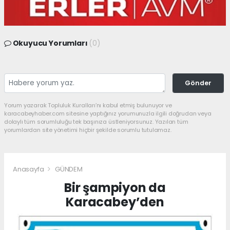
Okuyucu Yorumları
(0)
Gönder
Yorum yazarak Topluluk Kuralları’nı kabul etmiş bulunuyor ve
karacabeyhaber.com sitesine yaptığınız yorumunuzla ilgili doğrudan veya
dolaylı tüm sorumluluğu tek başınıza üstleniyorsunuz. Yazılan tüm
yorumlardan site yönetimi hiçbir şekilde sorumlu tutulamaz.
Anasayfa
GÜNDEM
Bir şampiyon da
Karacabey’den