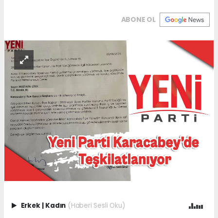
ABONE OL
Erkek
|
Kadın
(Haberi Sesli Oku)