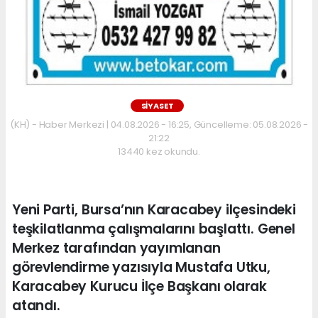
SİYASET
(KH) - Haber Merkezi | 04.08.2026 - 16:25, Güncelleme: 05.08.2026 -
21:22
13440 kez okundu.
Yeni Parti, Bursa’nın Karacabey ilçesindeki
teşkilatlanma çalışmalarını başlattı. Genel
Merkez tarafından yayımlanan
görevlendirme yazısıyla Mustafa Utku,
Karacabey Kurucu İlçe Başkanı olarak
atandı.