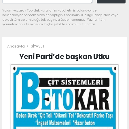
Yorum yazarak Topluluk Kuralları’nı kabul etmiş bulunuyor ve
karacabeyhaber.com sitesine yaptığınız yorumunuzla ilgili doğrudan veya
dolaylı tüm sorumluluğu tek başınıza üstleniyorsunuz. Yazılan tüm
yorumlardan site yönetimi hiçbir şekilde sorumlu tutulamaz.
Anasayfa
SİYASET
Yeni Parti’de başkan Utku