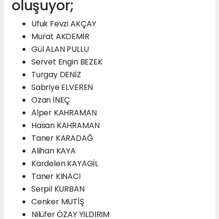
oluşuyor;
Ufuk Fevzi AKÇAY
Murat AKDEMİR
Gül ALAN PULLU
Servet Engin BEZEK
Turgay DENİZ
Sabriye ELVEREN
Ozan İNEÇ
Alper KAHRAMAN
Hasan KAHRAMAN
Taner KARADAĞ
Alihan KAYA
Kardelen KAYAGİL
Taner KINACI
Serpil KURBAN
Cenker MUTİŞ
Nilüfer ÖZAY YILDIRIM