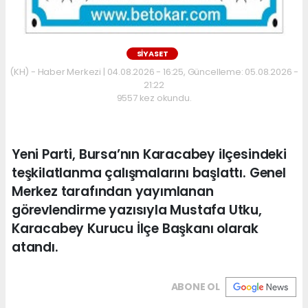
SİYASET
(KH) - Haber Merkezi | 04.08.2026 - 16:25, Güncelleme: 05.08.2026 -
21:22
9557 kez okundu.
Yeni Parti, Bursa’nın Karacabey ilçesindeki
teşkilatlanma çalışmalarını başlattı. Genel
Merkez tarafından yayımlanan
görevlendirme yazısıyla Mustafa Utku,
Karacabey Kurucu İlçe Başkanı olarak
atandı.
ABONE OL