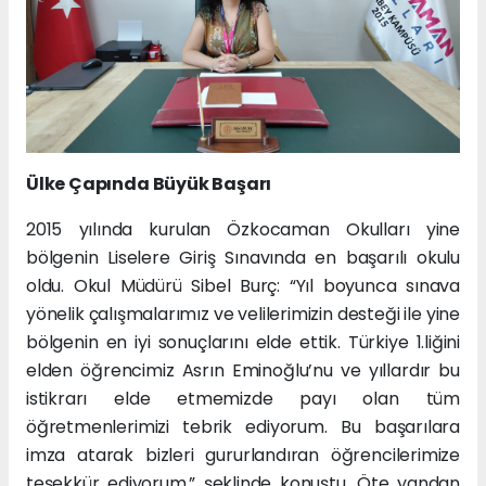
Ülke Çapında Büyük Başarı
2015 yılında kurulan Özkocaman Okulları yine
bölgenin Liselere Giriş Sınavında en başarılı okulu
oldu. Okul Müdürü Sibel Burç: “Yıl boyunca sınava
yönelik çalışmalarımız ve velilerimizin desteği ile yine
bölgenin en iyi sonuçlarını elde ettik. Türkiye 1.liğini
elden öğrencimiz Asrın Eminoğlu’nu ve yıllardır bu
istikrarı elde etmemizde payı olan tüm
öğretmenlerimizi tebrik ediyorum. Bu başarılara
imza atarak bizleri gururlandıran öğrencilerimize
teşekkür ediyorum.” şeklinde konuştu. Öte yandan