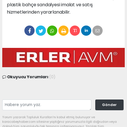
plastik bahçe sandalyesi imalat ve satış
hizmetlerinden yararlanabilir.
Okuyucu Yorumları
(0)
Gönder
Yorum yazarak Topluluk Kuralları’nı kabul etmiş bulunuyor ve
karacabeyhaber.com sitesine yaptığınız yorumunuzla ilgili doğrudan veya
dolaylı tüm sorumluluğu tek başınıza üstleniyorsunuz. Yazılan tüm