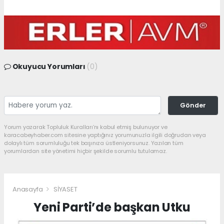
Okuyucu Yorumları
(0)
Gönder
Yorum yazarak Topluluk Kuralları’nı kabul etmiş bulunuyor ve
karacabeyhaber.com sitesine yaptığınız yorumunuzla ilgili doğrudan veya
dolaylı tüm sorumluluğu tek başınıza üstleniyorsunuz. Yazılan tüm
yorumlardan site yönetimi hiçbir şekilde sorumlu tutulamaz.
Anasayfa
SİYASET
Yeni Parti’de başkan Utku