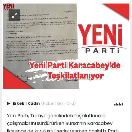
Erkek
|
Kadın
(Haberi Sesli Oku)
Yeni Parti, Türkiye genelindeki teşkilatlanma
çalışmalarını sürdürürken Bursa’nın Karacabey
ilçesinde de kuruluş sürecini resmen başlattı. Parti