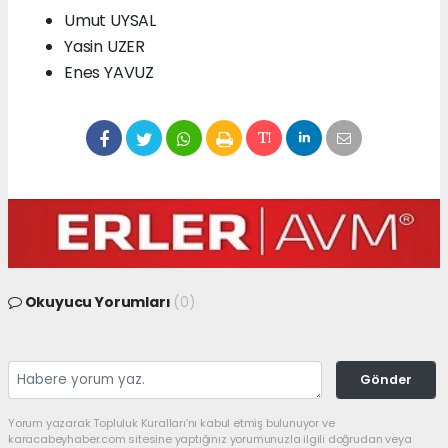
Umut UYSAL
Yasin UZER
Enes YAVUZ
Okuyucu Yorumları
(0)
Gönder
Yorum yazarak Topluluk Kuralları’nı kabul etmiş bulunuyor ve
karacabeyhaber.com sitesine yaptığınız yorumunuzla ilgili doğrudan veya