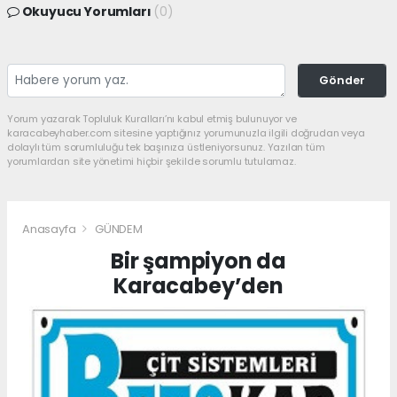
Okuyucu Yorumları
(0)
Gönder
Yorum yazarak Topluluk Kuralları’nı kabul etmiş bulunuyor ve
karacabeyhaber.com sitesine yaptığınız yorumunuzla ilgili doğrudan veya
dolaylı tüm sorumluluğu tek başınıza üstleniyorsunuz. Yazılan tüm
yorumlardan site yönetimi hiçbir şekilde sorumlu tutulamaz.
Anasayfa
GÜNDEM
Bir şampiyon da
Karacabey’den