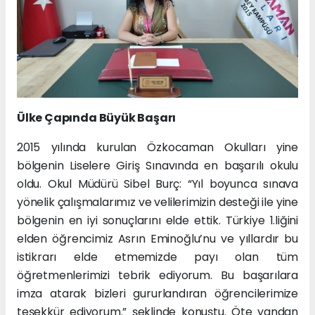
Ülke Çapında Büyük Başarı
2015 yılında kurulan Özkocaman Okulları yine
bölgenin Liselere Giriş Sınavında en başarılı okulu
oldu. Okul Müdürü Sibel Burç: “Yıl boyunca sınava
yönelik çalışmalarımız ve velilerimizin desteği ile yine
bölgenin en iyi sonuçlarını elde ettik. Türkiye 1.liğini
elden öğrencimiz Asrın Eminoğlu’nu ve yıllardır bu
istikrarı elde etmemizde payı olan tüm
öğretmenlerimizi tebrik ediyorum. Bu başarılara
imza atarak bizleri gururlandıran öğrencilerimize
teşekkür ediyorum.” şeklinde konuştu. Öte yandan