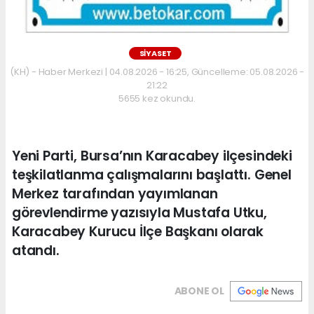
SİYASET
(KH) - Haber Merkezi | 04.08.2026 - 16:25, Güncelleme: 05.08.2026 -
21:22
5655 kez okundu.
Yeni Parti, Bursa’nın Karacabey ilçesindeki
teşkilatlanma çalışmalarını başlattı. Genel
Merkez tarafından yayımlanan
görevlendirme yazısıyla Mustafa Utku,
Karacabey Kurucu İlçe Başkanı olarak
atandı.
ABONE OL