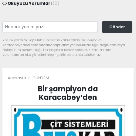
Okuyucu Yorumları
(0)
Gönder
Yorum yazarak Topluluk Kuralları’nı kabul etmiş bulunuyor ve
karacabeyhaber.com sitesine yaptığınız yorumunuzla ilgili doğrudan veya
dolaylı tüm sorumluluğu tek başınıza üstleniyorsunuz. Yazılan tüm
yorumlardan site yönetimi hiçbir şekilde sorumlu tutulamaz.
Anasayfa
GÜNDEM
Bir şampiyon da
Karacabey’den