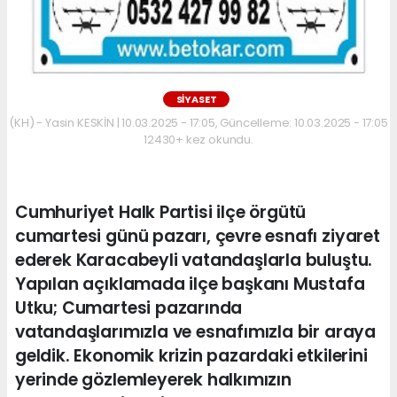
SİYASET
(KH) - Yasin KESKİN | 10.03.2025 - 17:05, Güncelleme: 10.03.2025 - 17:05
12430+ kez okundu.
Cumhuriyet Halk Partisi ilçe örgütü
cumartesi günü pazarı, çevre esnafı ziyaret
ederek Karacabeyli vatandaşlarla buluştu.
Yapılan açıklamada ilçe başkanı Mustafa
Utku; Cumartesi pazarında
vatandaşlarımızla ve esnafımızla bir araya
geldik. Ekonomik krizin pazardaki etkilerini
yerinde gözlemleyerek halkımızın