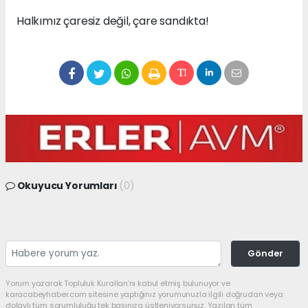
Halkımız çaresiz değil, çare sandıkta!
Okuyucu Yorumları
(0)
Gönder
Yorum yazarak Topluluk Kuralları’nı kabul etmiş bulunuyor ve
karacabeyhaber.com sitesine yaptığınız yorumunuzla ilgili doğrudan veya
dolaylı tüm sorumluluğu tek başınıza üstleniyorsunuz. Yazılan tüm