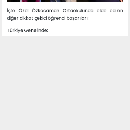
İşte Özel Özkocaman Ortaokulunda elde edilen
diğer dikkat çekici öğrenci başarıları:
Türkiye Genelinde:
%0 ile %1 arasında 6 öğrenci,
%1 ile %2 arasında 4 öğrenci,
%2 ile %5 arasında 8 öğrenci,
%5 ile %10 arasında 13 öğrenci olmak üzere 31
öğrenci ile Özel Özkocaman Ortaokul sekizinci sınıf
öğrencilerinin %50’si ilk %10’luk dilimde yer alarak
büyük bir başarı yakaladı.