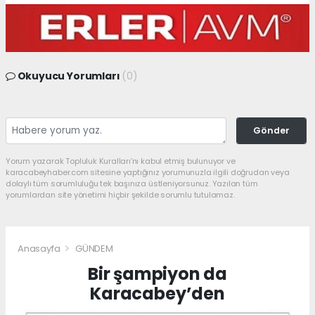
Okuyucu Yorumları
(0)
Gönder
Yorum yazarak Topluluk Kuralları’nı kabul etmiş bulunuyor ve
karacabeyhaber.com sitesine yaptığınız yorumunuzla ilgili doğrudan veya
dolaylı tüm sorumluluğu tek başınıza üstleniyorsunuz. Yazılan tüm
yorumlardan site yönetimi hiçbir şekilde sorumlu tutulamaz.
Anasayfa
GÜNDEM
Bir şampiyon da
Karacabey’den