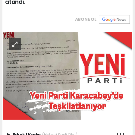
atandı.
ABONE OL
Erkek
|
Kadın
(Haberi Sesli Oku)