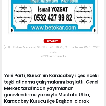
SİYASET
(KH) - Haber Merkezi | 04.08.2026 - 16:25, Güncelleme: 05.08.2026 -
21:22
12023 kez okundu.
Yeni Parti, Bursa’nın Karacabey ilçesindeki
teşkilatlanma çalışmalarını başlattı. Genel
Merkez tarafından yayımlanan
görevlendirme yazısıyla Mustafa Utku,
Karacabey Kurucu İlçe Başkanı olarak