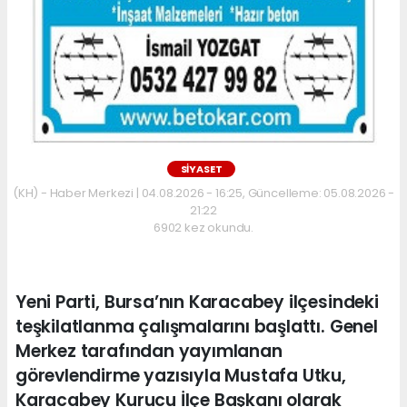
SİYASET
(KH) - Haber Merkezi | 04.08.2026 - 16:25, Güncelleme: 05.08.2026 -
21:22
6902 kez okundu.
Yeni Parti, Bursa’nın Karacabey ilçesindeki
teşkilatlanma çalışmalarını başlattı. Genel
Merkez tarafından yayımlanan
görevlendirme yazısıyla Mustafa Utku,
Karacabey Kurucu İlçe Başkanı olarak