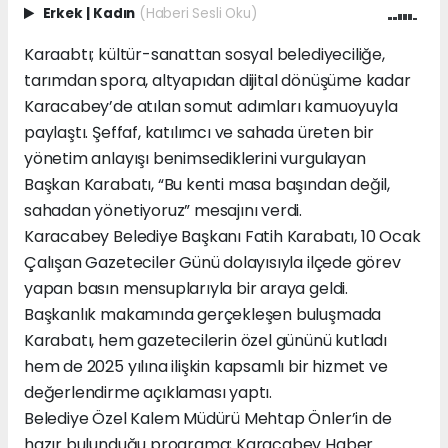
Erkek
|
Kadın
(Haberi Sesli Oku)
Karaabtı; kültür-sanattan sosyal belediyeciliğe,
tarımdan spora, altyapıdan dijital dönüşüme kadar
Karacabey’de atılan somut adımları kamuoyuyla
paylaştı. Şeffaf, katılımcı ve sahada üreten bir
yönetim anlayışı benimsediklerini vurgulayan
Başkan Karabatı, “Bu kenti masa başından değil,
sahadan yönetiyoruz” mesajını verdi.
Karacabey Belediye Başkanı Fatih Karabatı, 10 Ocak
Çalışan Gazeteciler Günü dolayısıyla ilçede görev
yapan basın mensuplarıyla bir araya geldi.
Başkanlık makamında gerçekleşen buluşmada
Karabatı, hem gazetecilerin özel gününü kutladı
hem de 2025 yılına ilişkin kapsamlı bir hizmet ve
değerlendirme açıklaması yaptı.
Belediye Özel Kalem Müdürü Mehtap Önler’in de
hazır bulunduğu programa; Karacabey Haber