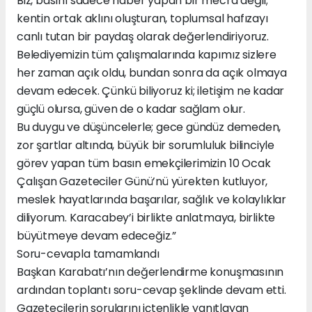
Biz, basını sadece haber yapan bir mecra değil;
kentin ortak aklını oluşturan, toplumsal hafızayı
canlı tutan bir paydaş olarak değerlendiriyoruz.
Belediyemizin tüm çalışmalarında kapımız sizlere
her zaman açık oldu, bundan sonra da açık olmaya
devam edecek. Çünkü biliyoruz ki; iletişim ne kadar
güçlü olursa, güven de o kadar sağlam olur.
Bu duygu ve düşüncelerle; gece gündüz demeden,
zor şartlar altında, büyük bir sorumluluk bilinciyle
görev yapan tüm basın emekçilerimizin 10 Ocak
Çalışan Gazeteciler Günü’nü yürekten kutluyor,
meslek hayatlarında başarılar, sağlık ve kolaylıklar
diliyorum. Karacabey’i birlikte anlatmaya, birlikte
büyütmeye devam edeceğiz.”
Soru-cevapla tamamlandı
Başkan Karabatı’nın değerlendirme konuşmasının
ardından toplantı soru-cevap şeklinde devam etti.
Gazetecilerin sorularını içtenlikle yanıtlayan