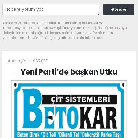
Gönder
Yorum yazarak Topluluk Kuralları’nı kabul etmiş bulunuyor ve
karacabeyhaber.com sitesine yaptığınız yorumunuzla ilgili doğrudan veya
dolaylı tüm sorumluluğu tek başınıza üstleniyorsunuz. Yazılan tüm
yorumlardan site yönetimi hiçbir şekilde sorumlu tutulamaz.
Anasayfa
SİYASET
Yeni Parti’de başkan Utku