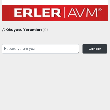
Okuyucu Yorumları
(0)
Gönder
Yorum yazarak Topluluk Kuralları’nı kabul etmiş bulunuyor ve
karacabeyhaber.com sitesine yaptığınız yorumunuzla ilgili doğrudan veya
dolaylı tüm sorumluluğu tek başınıza üstleniyorsunuz. Yazılan tüm
yorumlardan site yönetimi hiçbir şekilde sorumlu tutulamaz.
haber paketi
haber scripti
haber yazılımı
Tüm hakları saklı tutulmaktadır.Copyright 2026©