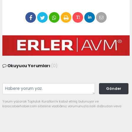
Okuyucu Yorumları
(0)
Gönder
Yorum yazarak Topluluk Kuralları’nı kabul etmiş bulunuyor ve
karacabeyhaber.com sitesine yaptığınız yorumunuzla ilgili doğrudan veya
dolaylı tüm sorumluluğu tek başınıza üstleniyorsunuz. Yazılan tüm
yorumlardan site yönetimi hiçbir şekilde sorumlu tutulamaz.