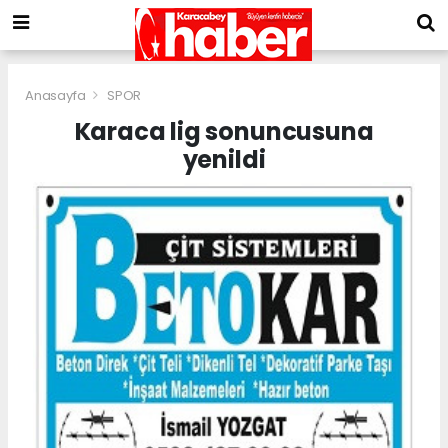
Anasayfa
SPOR
Karaca lig sonuncusuna
yenildi