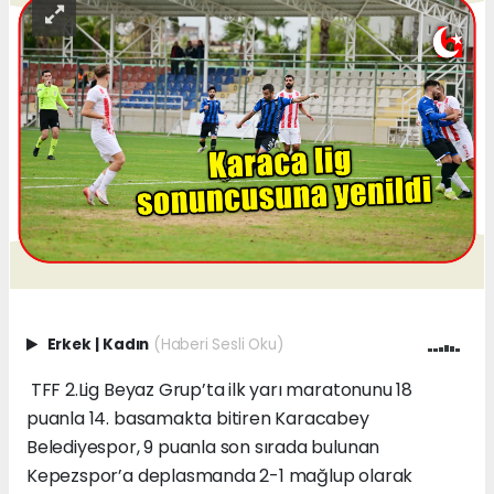
Erkek
|
Kadın
(Haberi Sesli Oku)
TFF 2.Lig Beyaz Grup’ta ilk yarı maratonunu 18
puanla 14. basamakta bitiren Karacabey
Belediyespor, 9 puanla son sırada bulunan
Kepezspor’a deplasmanda 2-1 mağlup olarak