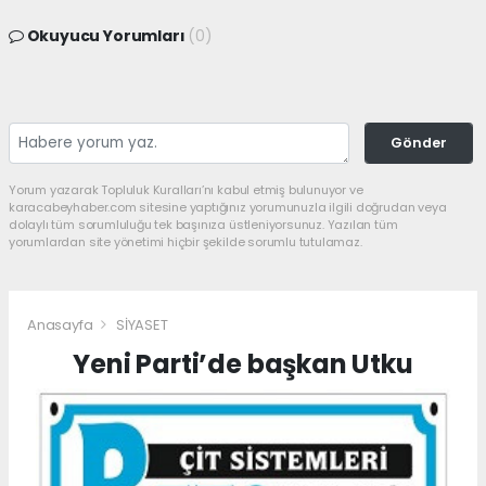
Okuyucu Yorumları
(0)
Gönder
Yorum yazarak Topluluk Kuralları’nı kabul etmiş bulunuyor ve
karacabeyhaber.com sitesine yaptığınız yorumunuzla ilgili doğrudan veya
dolaylı tüm sorumluluğu tek başınıza üstleniyorsunuz. Yazılan tüm
yorumlardan site yönetimi hiçbir şekilde sorumlu tutulamaz.
Anasayfa
SİYASET
Yeni Parti’de başkan Utku