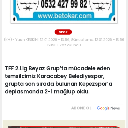
SPOR
(KH) - Yasin KESKİN | 12.01.2026 - 13:56, Güncelleme: 12.01.2026 - 13:56
15898+ kez okundu.
TFF 2.Lig Beyaz Grup’ta mücadele eden
temsilcimiz Karacabey Belediyespor,
grupta son sırada bulunan Kepezspor’a
deplasmanda 2-1 mağlup oldu.
ABONE OL