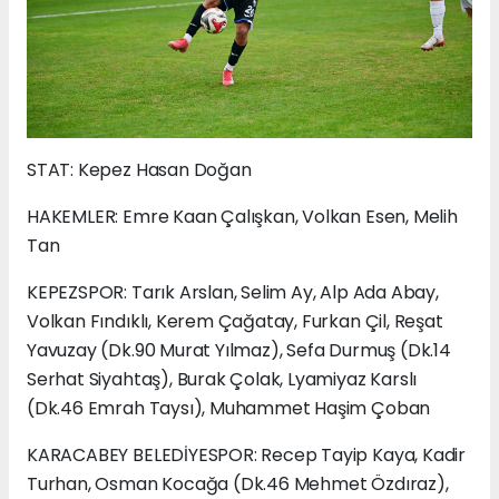
STAT: Kepez Hasan Doğan
HAKEMLER: Emre Kaan Çalışkan, Volkan Esen, Melih
Tan
KEPEZSPOR: Tarık Arslan, Selim Ay, Alp Ada Abay,
Volkan Fındıklı, Kerem Çağatay, Furkan Çil, Reşat
Yavuzay (Dk.90 Murat Yılmaz), Sefa Durmuş (Dk.14
Serhat Siyahtaş), Burak Çolak, Lyamiyaz Karslı
(Dk.46 Emrah Taysı), Muhammet Haşim Çoban
KARACABEY BELEDİYESPOR: Recep Tayip Kaya, Kadir
Turhan, Osman Kocağa (Dk.46 Mehmet Özdıraz),