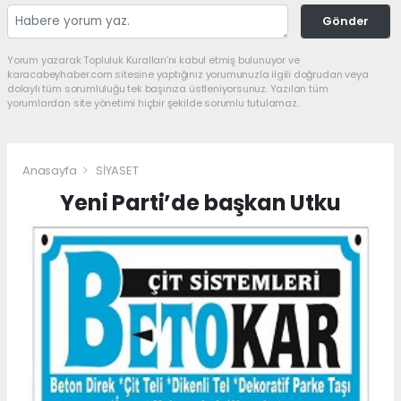
Gönder
Yorum yazarak Topluluk Kuralları’nı kabul etmiş bulunuyor ve
karacabeyhaber.com sitesine yaptığınız yorumunuzla ilgili doğrudan veya
dolaylı tüm sorumluluğu tek başınıza üstleniyorsunuz. Yazılan tüm
yorumlardan site yönetimi hiçbir şekilde sorumlu tutulamaz.
Anasayfa
SİYASET
Yeni Parti’de başkan Utku