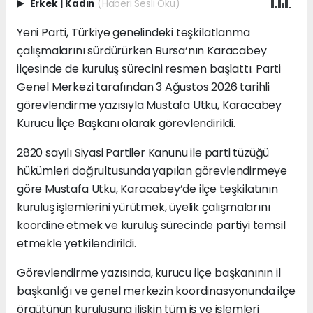
Erkek
|
Kadın
(Haberi Sesli Oku)
Yeni Parti, Türkiye genelindeki teşkilatlanma
çalışmalarını sürdürürken Bursa’nın Karacabey
ilçesinde de kuruluş sürecini resmen başlattı. Parti
Genel Merkezi tarafından 3 Ağustos 2026 tarihli
görevlendirme yazısıyla Mustafa Utku, Karacabey
Kurucu İlçe Başkanı olarak görevlendirildi.
2820 sayılı Siyasi Partiler Kanunu ile parti tüzüğü
hükümleri doğrultusunda yapılan görevlendirmeye
göre Mustafa Utku, Karacabey’de ilçe teşkilatının
kuruluş işlemlerini yürütmek, üyelik çalışmalarını
koordine etmek ve kuruluş sürecinde partiyi temsil
etmekle yetkilendirildi.
Görevlendirme yazısında, kurucu ilçe başkanının il
başkanlığı ve genel merkezin koordinasyonunda ilçe
örgütünün kuruluşuna ilişkin tüm iş ve işlemleri