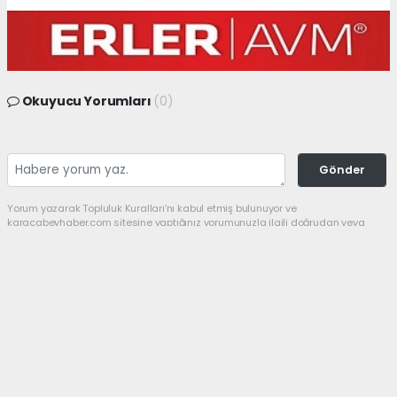
Okuyucu Yorumları
(0)
Gönder
Yorum yazarak Topluluk Kuralları’nı kabul etmiş bulunuyor ve
karacabeyhaber.com sitesine yaptığınız yorumunuzla ilgili doğrudan veya
dolaylı tüm sorumluluğu tek başınıza üstleniyorsunuz. Yazılan tüm
yorumlardan site yönetimi hiçbir şekilde sorumlu tutulamaz.
Anasayfa
GÜNDEM
Bir şampiyon da
Karacabey’den