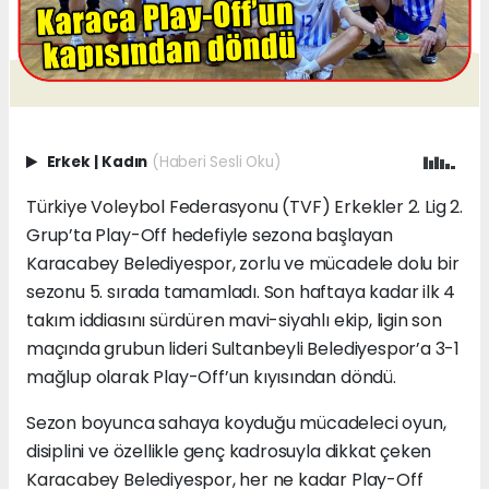
Erkek
|
Kadın
(Haberi Sesli Oku)
Türkiye Voleybol Federasyonu (TVF) Erkekler 2. Lig 2.
Grup’ta Play-Off hedefiyle sezona başlayan
Karacabey Belediyespor, zorlu ve mücadele dolu bir
sezonu 5. sırada tamamladı. Son haftaya kadar ilk 4
takım iddiasını sürdüren mavi-siyahlı ekip, ligin son
maçında grubun lideri Sultanbeyli Belediyespor’a 3-1
mağlup olarak Play-Off’un kıyısından döndü.
Sezon boyunca sahaya koyduğu mücadeleci oyun,
disiplini ve özellikle genç kadrosuyla dikkat çeken
Karacabey Belediyespor, her ne kadar Play-Off