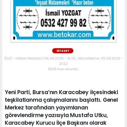
SİYASET
(KH) - Haber Merkezi | 04.08.2026 - 16:25, Güncelleme: 05.08.2026 -
21:22
15516 kez okundu.
Yeni Parti, Bursa’nın Karacabey ilçesindeki
teşkilatlanma çalışmalarını başlattı. Genel
Merkez tarafından yayımlanan
görevlendirme yazısıyla Mustafa Utku,
Karacabey Kurucu İlçe Başkanı olarak