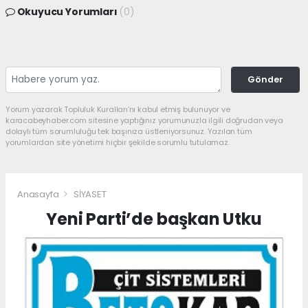
Okuyucu Yorumları
(0)
Gönder
Yorum yazarak Topluluk Kuralları’nı kabul etmiş bulunuyor ve
karacabeyhaber.com sitesine yaptığınız yorumunuzla ilgili doğrudan veya
dolaylı tüm sorumluluğu tek başınıza üstleniyorsunuz. Yazılan tüm
yorumlardan site yönetimi hiçbir şekilde sorumlu tutulamaz.
Anasayfa
SİYASET
Yeni Parti’de başkan Utku