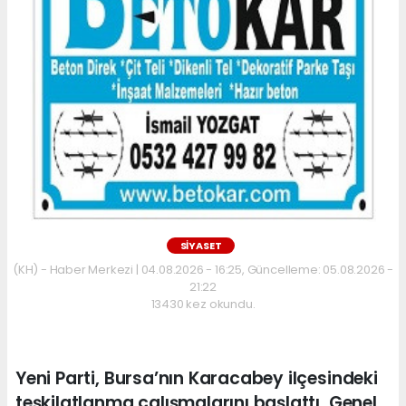
SİYASET
(KH) - Haber Merkezi | 04.08.2026 - 16:25, Güncelleme: 05.08.2026 -
21:22
13430 kez okundu.
Yeni Parti, Bursa’nın Karacabey ilçesindeki
teşkilatlanma çalışmalarını başlattı. Genel