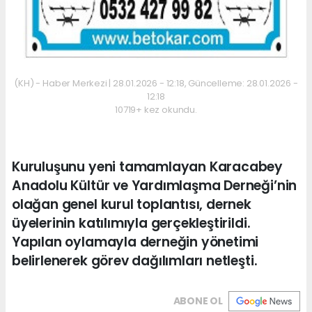
(KH) - Haber Merkezi | 28.01.2026 - 12:18, Güncelleme: 28.01.2026 -
12:18
10719+ kez okundu.
Kuruluşunu yeni tamamlayan Karacabey
Anadolu Kültür ve Yardımlaşma Derneği’nin
olağan genel kurul toplantısı, dernek
üyelerinin katılımıyla gerçekleştirildi.
Yapılan oylamayla derneğin yönetimi
belirlenerek görev dağılımları netleşti.
ABONE OL