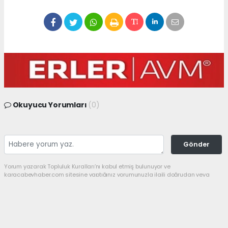
Okuyucu Yorumları
(0)
Gönder
Yorum yazarak Topluluk Kuralları’nı kabul etmiş bulunuyor ve
karacabeyhaber.com sitesine yaptığınız yorumunuzla ilgili doğrudan veya
dolaylı tüm sorumluluğu tek başınıza üstleniyorsunuz. Yazılan tüm
yorumlardan site yönetimi hiçbir şekilde sorumlu tutulamaz.