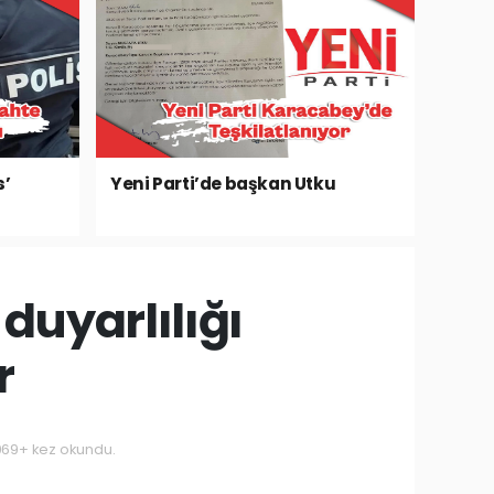
s’
Yeni Parti’de başkan Utku
duyarlılığı
r
069+ kez okundu.