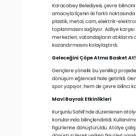
Karacabey Belediyesi, çevre bilincin
amacıyla ilçenin iki farklı noktasınd
plastik, metal, cam, elektrik-elektronik
toplanmasını sağlıyor. Adliye karşısı
merkezleri, vatandaşların atıklarını
kazandırmasını kolaylaştırdı.
Geleceğini Çöpe Atma Basket At
Gençlere yönelik bu yenilikçi projede
dönüşüm eğlenceli hale getirildi. G
spor yapıyor, hem de çevre bilinci k
Mavi Bayrak Etkinlikleri
Kurşunlu Sahili’nde düzenlenen atölye 
konularında bilinçlendirildi. Kullan
figürlerine dönüştürüldü. Atölye ça
dönüştürülerek yelken figürleri yapı