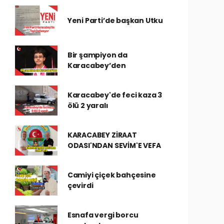
Yeni Parti’de başkan Utku
Bir şampiyon da
Karacabey’den
Karacabey'de feci kaza 3
ölü 2 yaralı
KARACABEY ZİRAAT
ODASI'NDAN SEVİM'E VEFA
Camiyi çiçek bahçesine
çevirdi
Esnafa vergi borcu