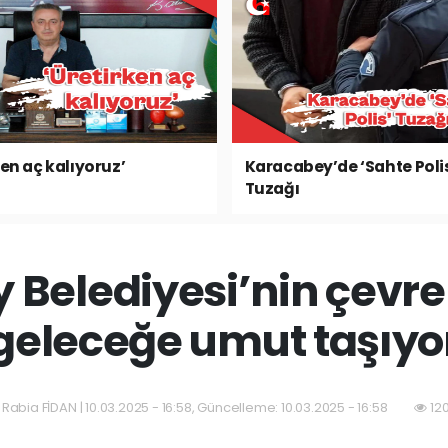
ken aç kalıyoruz’
Karacabey’de ‘Sahte Poli
Tuzağı
Belediyesi’nin çevre 
geleceğe umut taşıyo
 Rabia FİDAN | 10.03.2025 - 16:58, Güncelleme: 10.03.2025 - 16:58
12