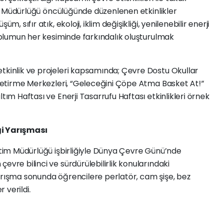
Atık Müdürlüğü öncülüğünde düzenlenen etkinlikler
m, sıfır atık, ekoloji, iklim değişikliği, yenilenebilir enerji
toplumun her kesiminde farkındalık oluşturulmak
etkinlik ve projeleri kapsamında; Çevre Dostu Okullar
k Getirme Merkezleri, “Geleceğini Çöpe Atma Basket At!”
tım Haftası ve Enerji Tasarrufu Haftası etkinlikleri örnek
gi Yarışması
ğitim Müdürlüğü işbirliğiyle Dünya Çevre Günü’nde
evre bilinci ve sürdürülebilirlik konularındaki
arışma sonunda öğrencilere perlatör, cam şişe, bez
r verildi.