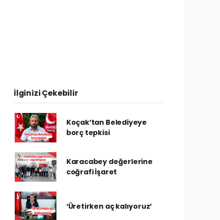
İlginizi Çekebilir
Koçak’tan Belediyeye
borç tepkisi
Karacabey değerlerine
coğrafi İşaret
‘Üretirken aç kalıyoruz’