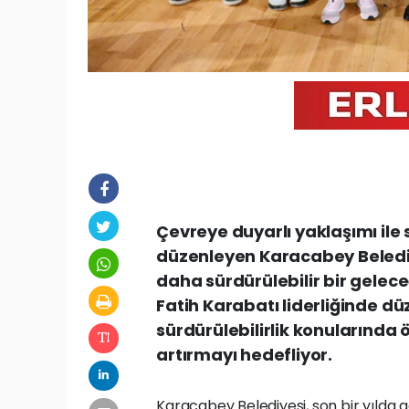
Çevreye duyarlı yaklaşımı ile s
düzenleyen Karacabey Belediy
daha sürdürülebilir bir gele
Fatih Karabatı liderliğinde düz
sürdürülebilirlik konularında
artırmayı hedefliyor.
Karacabey Belediyesi, son bir yılda ge