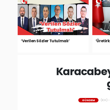
‘Verilen Sözler Tutulmalı’
‘Üretir
Karacabey 
(KH) -
GÜNDEM