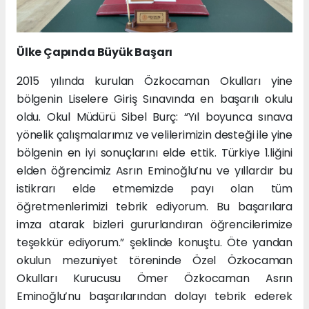
Ülke Çapında Büyük Başarı
2015 yılında kurulan Özkocaman Okulları yine
bölgenin Liselere Giriş Sınavında en başarılı okulu
oldu. Okul Müdürü Sibel Burç: “Yıl boyunca sınava
yönelik çalışmalarımız ve velilerimizin desteği ile yine
bölgenin en iyi sonuçlarını elde ettik. Türkiye 1.liğini
elden öğrencimiz Asrın Eminoğlu’nu ve yıllardır bu
istikrarı elde etmemizde payı olan tüm
öğretmenlerimizi tebrik ediyorum. Bu başarılara
imza atarak bizleri gururlandıran öğrencilerimize
teşekkür ediyorum.” şeklinde konuştu. Öte yandan
okulun mezuniyet töreninde Özel Özkocaman
Okulları Kurucusu Ömer Özkocaman Asrın
Eminoğlu’nu başarılarından dolayı tebrik ederek