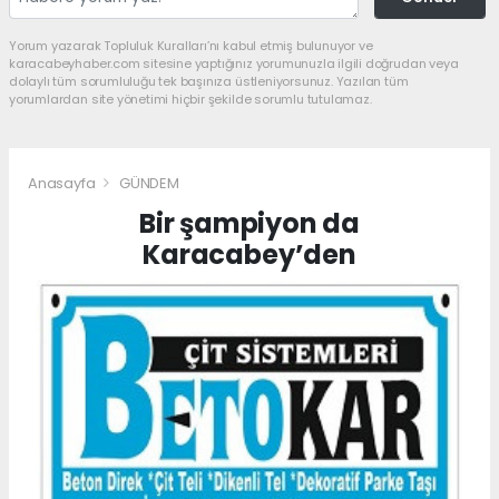
Yorum yazarak Topluluk Kuralları’nı kabul etmiş bulunuyor ve
karacabeyhaber.com sitesine yaptığınız yorumunuzla ilgili doğrudan veya
dolaylı tüm sorumluluğu tek başınıza üstleniyorsunuz. Yazılan tüm
yorumlardan site yönetimi hiçbir şekilde sorumlu tutulamaz.
Anasayfa
GÜNDEM
Bir şampiyon da
Karacabey’den