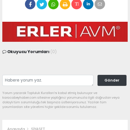
Okuyucu Yorumları
(0)
Gönder
Yorum yazarak Topluluk Kuralları’nı kabul etmiş bulunuyor ve
karacabeyhaber.com sitesine yaptığınız yorumunuzla ilgili doğrudan veya
dolaylı tüm sorumluluğu tek başınıza üstleniyorsunuz. Yazılan tüm
yorumlardan site yönetimi hiçbir şekilde sorumlu tutulamaz.
Anasayfa
SİYASET