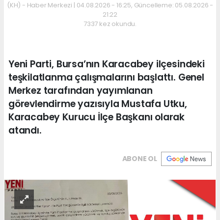
(KH) - Haber Merkezi | 04.08.2026 - 16:25, Güncelleme: 05.08.2026 -
21:22
7337 kez okundu.
Yeni Parti, Bursa’nın Karacabey ilçesindeki
teşkilatlanma çalışmalarını başlattı. Genel
Merkez tarafından yayımlanan
görevlendirme yazısıyla Mustafa Utku,
Karacabey Kurucu İlçe Başkanı olarak
atandı.
ABONE OL