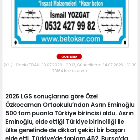
GÜNDEM
(KH) - Rabia FİDAN | 13.07.2026 - 20:13, Güncelleme: 14.07.2026 - 13:39
78164 kez okundu.
2026 LGS sonuçlarına göre Özel
Özkocaman Ortaokulu’ndan Asrın Eminoğlu
500 tam puanla Türkiye birincisi oldu. Asrın
Eminoğlu, elde ettiği Türkiye birinciliği ile
ülke genelinde de dikkat çekici bir başarı
elde etti. Türkiye’de toplam 452, Bursa’da