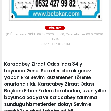
GÜNDEM
(KH) - Yasin KESKİN | 09.07.2026 - 15:00, Güncelleme: 09.07.2026 -
15:05
91727+ kez okundu.
Karacabey Ziraat Odası'nda 34 yıl
boyunca Genel Sekreter olarak görev
yapan Erol Sevim, düzenlenen törenle
onurlandırıldı. Karacabey Ziraat Odası
Başkanı Erhan Erdem tarafından, uzun yıllar
boyunca odaya ve Karacabey tarımına
sunduğu hizmetlerden dolayı Sevim'e
teşekkür plaketi takdim edildi.