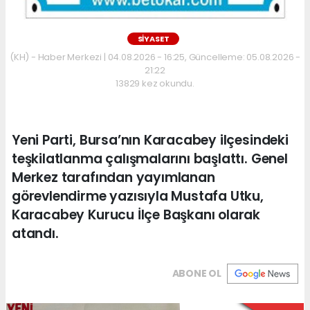
SİYASET
(KH) - Haber Merkezi | 04.08.2026 - 16:25, Güncelleme: 05.08.2026 -
21:22
13829 kez okundu.
Yeni Parti, Bursa’nın Karacabey ilçesindeki
teşkilatlanma çalışmalarını başlattı. Genel
Merkez tarafından yayımlanan
görevlendirme yazısıyla Mustafa Utku,
Karacabey Kurucu İlçe Başkanı olarak
atandı.
ABONE OL