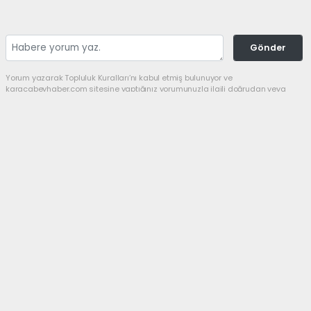
Gönder
Yorum yazarak Topluluk Kuralları’nı kabul etmiş bulunuyor ve
karacabeyhaber.com sitesine yaptığınız yorumunuzla ilgili doğrudan veya
dolaylı tüm sorumluluğu tek başınıza üstleniyorsunuz. Yazılan tüm
yorumlardan site yönetimi hiçbir şekilde sorumlu tutulamaz.
Anasayfa
GÜNDEM
Bir şampiyon da
Karacabey’den