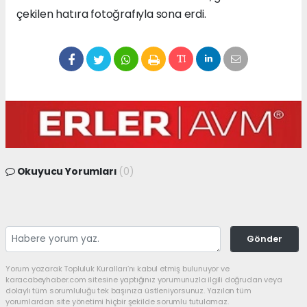
çekilen hatıra fotoğrafıyla sona erdi.
Okuyucu Yorumları
(0)
Gönder
Yorum yazarak Topluluk Kuralları’nı kabul etmiş bulunuyor ve
karacabeyhaber.com sitesine yaptığınız yorumunuzla ilgili doğrudan veya
dolaylı tüm sorumluluğu tek başınıza üstleniyorsunuz. Yazılan tüm
yorumlardan site yönetimi hiçbir şekilde sorumlu tutulamaz.