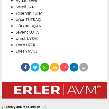
Ayhan ŞANLI
Serpil TAN
Yasemin TUNA
Uğur TUTKAÇ
Gürkan UÇAN
Levent USTA
Umut UYSAL
Yasin UZER
Enes YAVUZ
Okuyucu Yorumları
(0)