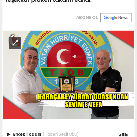
ABONE OL
Erkek
|
Kadın
(Haberi Sesli Oku)