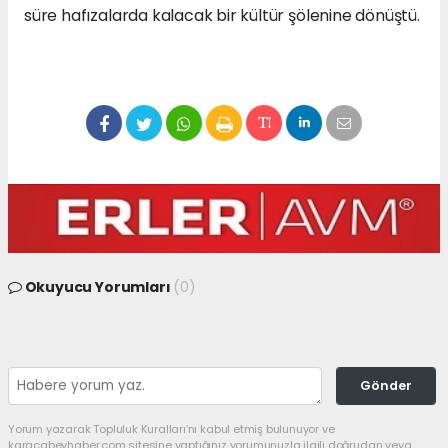
süre hafızalarda kalacak bir kültür şölenine dönüştü.
Okuyucu Yorumları
(0)
Gönder
Yorum yazarak Topluluk Kuralları’nı kabul etmiş bulunuyor ve
karacabeyhaber.com sitesine yaptığınız yorumunuzla ilgili doğrudan veya