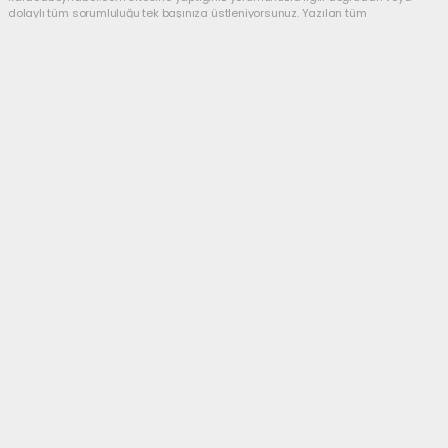
dolaylı tüm sorumluluğu tek başınıza üstleniyorsunuz. Yazılan tüm
yorumlardan site yönetimi hiçbir şekilde sorumlu tutulamaz.
Anasayfa
SİYASET
Yeni Parti’de başkan Utku