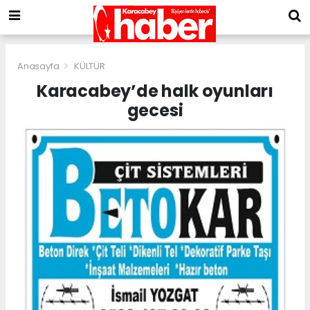
Anasayfa
KÜLTÜR
Karacabey’de halk oyunları
gecesi