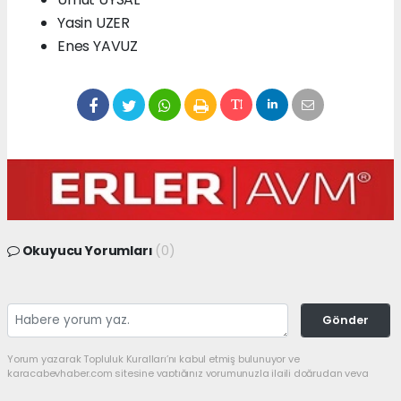
Yasin UZER
Enes YAVUZ
Okuyucu Yorumları
(0)
Gönder
Yorum yazarak Topluluk Kuralları’nı kabul etmiş bulunuyor ve
karacabeyhaber.com sitesine yaptığınız yorumunuzla ilgili doğrudan veya
dolaylı tüm sorumluluğu tek başınıza üstleniyorsunuz. Yazılan tüm