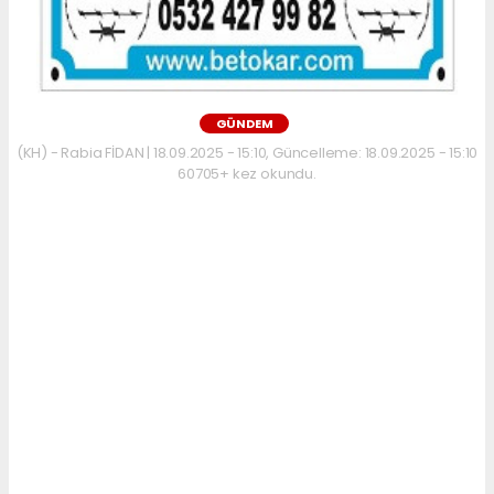
GÜNDEM
(KH) - Rabia FİDAN | 18.09.2025 - 15:10, Güncelleme: 18.09.2025 - 15:10
60705+ kez okundu.