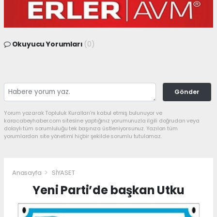
Okuyucu Yorumları
(0)
Gönder
Yorum yazarak Topluluk Kuralları’nı kabul etmiş bulunuyor ve
karacabeyhaber.com sitesine yaptığınız yorumunuzla ilgili doğrudan veya
dolaylı tüm sorumluluğu tek başınıza üstleniyorsunuz. Yazılan tüm
yorumlardan site yönetimi hiçbir şekilde sorumlu tutulamaz.
Anasayfa
SİYASET
Yeni Parti’de başkan Utku