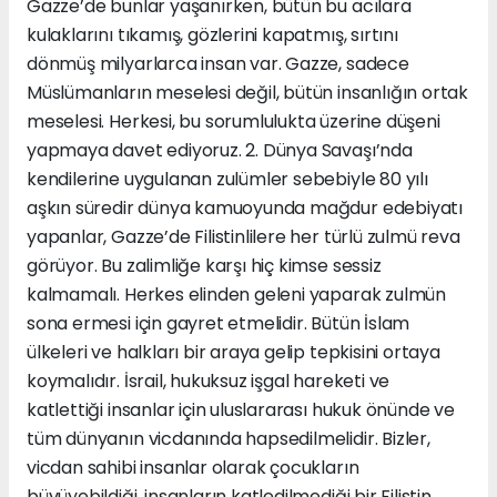
Gazze’de bunlar yaşanırken, bütün bu acılara
kulaklarını tıkamış, gözlerini kapatmış, sırtını
dönmüş milyarlarca insan var. Gazze, sadece
Müslümanların meselesi değil, bütün insanlığın ortak
meselesi. Herkesi, bu sorumlulukta üzerine düşeni
yapmaya davet ediyoruz. 2. Dünya Savaşı’nda
kendilerine uygulanan zulümler sebebiyle 80 yılı
aşkın süredir dünya kamuoyunda mağdur edebiyatı
yapanlar, Gazze’de Filistinlilere her türlü zulmü reva
görüyor. Bu zalimliğe karşı hiç kimse sessiz
kalmamalı. Herkes elinden geleni yaparak zulmün
sona ermesi için gayret etmelidir. Bütün İslam
ülkeleri ve halkları bir araya gelip tepkisini ortaya
koymalıdır. İsrail, hukuksuz işgal hareketi ve
katlettiği insanlar için uluslararası hukuk önünde ve
tüm dünyanın vicdanında hapsedilmelidir. Bizler,
vicdan sahibi insanlar olarak çocukların
büyüyebildiği, insanların katledilmediği bir Filistin