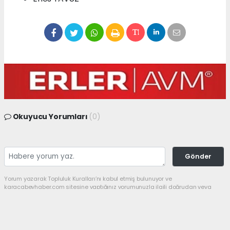
Okuyucu Yorumları
(0)
Gönder
Yorum yazarak Topluluk Kuralları’nı kabul etmiş bulunuyor ve
karacabeyhaber.com sitesine yaptığınız yorumunuzla ilgili doğrudan veya
dolaylı tüm sorumluluğu tek başınıza üstleniyorsunuz. Yazılan tüm
yorumlardan site yönetimi hiçbir şekilde sorumlu tutulamaz.