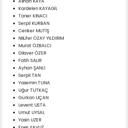
Alihan KAYA
Kardelen KAYAGİL
Taner KINACI
Serpil KURBAN
Cenker MUTİŞ
Nilüfer ÖZAY YILDIRIM
Murat ÖZBALCI
Dilaver ÖZER
Fatih SALIR
Ayhan ŞANLI
Serpil TAN
Yasemin TUNA
Uğur TUTKAÇ
Gürkan UÇAN
Levent USTA
Umut UYSAL
Yasin UZER
Enes YAVUZ