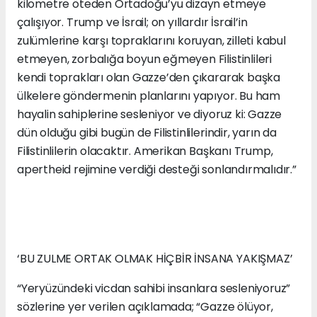
kilometre öteden Ortadoğu’yu dizayn etmeye
çalışıyor. Trump ve İsrail; on yıllardır İsrail’in
zulümlerine karşı topraklarını koruyan, zilleti kabul
etmeyen, zorbalığa boyun eğmeyen Filistinlileri
kendi toprakları olan Gazze’den çıkararak başka
ülkelere göndermenin planlarını yapıyor. Bu ham
hayalin sahiplerine sesleniyor ve diyoruz ki: Gazze
dün olduğu gibi bugün de Filistinlilerindir, yarın da
Filistinlilerin olacaktır. Amerikan Başkanı Trump,
apertheid rejimine verdiği desteği sonlandırmalıdır.”
‘BU ZULME ORTAK OLMAK HİÇBİR İNSANA YAKIŞMAZ’
“Yeryüzündeki vicdan sahibi insanlara sesleniyoruz”
sözlerine yer verilen açıklamada; “Gazze ölüyor,