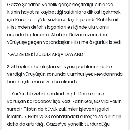
Gazze Şeridi’ne yönelik gerçekleştirdiği, binlerce
kişinin hayatını kaybettiği saldırılara dikkati çekmek
için Karacabey’de yüzlerce kişi toplandı. ‘Katil İsrail
Filistin’den defol’ sloganları eşliğinde Ulu Camii
önünde toplanarak Atatürk Bulvarı üzerinden
yürüyüşe geçen vatandaşlar Filistin’e özgürlük istedi.
‘GAZZE’DEKİ ZULÜM ARŞA DAYANDI’
Sivil toplum kuruluşları ve siyasi partilerin destek
verdiği yürüyüşün sonunda Cumhuriyet Meydanı’nda
basın açıklaması ve dua okundu.
Kur’an tilavetinin ardından platform adına
konuşan Karacabey İlçe Vaizi Fatih Göl, 80 yıla yakın
süredir Filistin’de büyük zulümler işleyen işgalci
İsrail’in, 7 Ekim 2023 sonrasındaki süreçte saldırılarını
daha da artırdığı, Gazze’ye yönelik sürdürdüğü