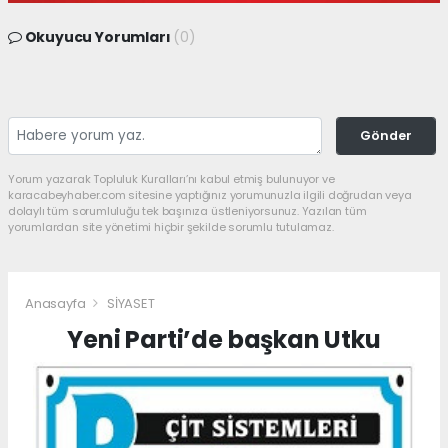
Okuyucu Yorumları
(0)
Gönder
Yorum yazarak Topluluk Kuralları’nı kabul etmiş bulunuyor ve
karacabeyhaber.com sitesine yaptığınız yorumunuzla ilgili doğrudan veya
dolaylı tüm sorumluluğu tek başınıza üstleniyorsunuz. Yazılan tüm
yorumlardan site yönetimi hiçbir şekilde sorumlu tutulamaz.
Anasayfa
SİYASET
Yeni Parti’de başkan Utku