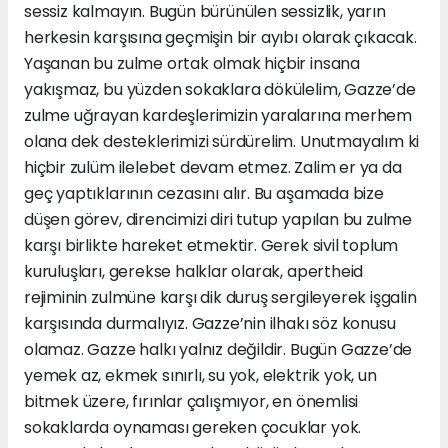
sessiz kalmayın. Bugün bürünülen sessizlik, yarın
herkesin karşısına geçmişin bir ayıbı olarak çıkacak.
Yaşanan bu zulme ortak olmak hiçbir insana
yakışmaz, bu yüzden sokaklara dökülelim, Gazze’de
zulme uğrayan kardeşlerimizin yaralarına merhem
olana dek desteklerimizi sürdürelim. Unutmayalım ki
hiçbir zulüm ilelebet devam etmez. Zalim er ya da
geç yaptıklarının cezasını alır. Bu aşamada bize
düşen görev, direncimizi diri tutup yapılan bu zulme
karşı birlikte hareket etmektir. Gerek sivil toplum
kuruluşları, gerekse halklar olarak, apertheid
rejiminin zulmüne karşı dik duruş sergileyerek işgalin
karşısında durmalıyız. Gazze’nin ilhakı söz konusu
olamaz. Gazze halkı yalnız değildir. Bugün Gazze’de
yemek az, ekmek sınırlı, su yok, elektrik yok, un
bitmek üzere, fırınlar çalışmıyor, en önemlisi
sokaklarda oynaması gereken çocuklar yok.