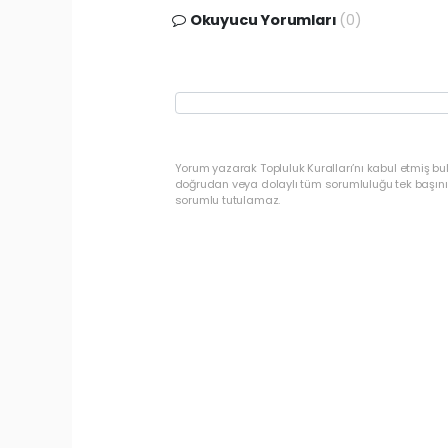
Okuyucu Yorumları
(0)
Yorum yazarak Topluluk Kuralları’nı kabul etmiş b
doğrudan veya dolaylı tüm sorumluluğu tek başınız
sorumlu tutulamaz.