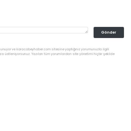
Gönder
ulunuyor ve karacabeyhaber.com sitesine yaptığınız yorumunuzla ilgili
a üstleniyorsunuz. Yazılan tüm yorumlardan site yönetimi hiçbir şekilde