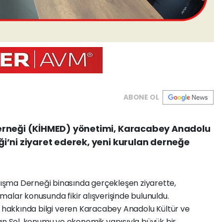
ABONE OL
erneği (KİHMED) yönetimi, Karacabey Anadolu
i’ni ziyaret ederek, yeni kurulan derneğe
şma Derneği binasında gerçekleşen ziyarette,
alar konusunda fikir alışverişinde bulunuldu.
hakkında bilgi veren Karacabey Anadolu Kültür ve
 Sol, konumu ve ekonomik yapısıyla büyük bir