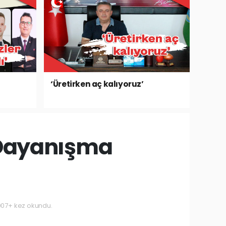
‘Üretirken aç kalıyoruz’
 Dayanışma
07+ kez okundu.