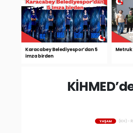
Karacabey Belediyespor’dan 5
Metruk 
imza birden
KİHMED’de
(KH) - R
YAŞAM