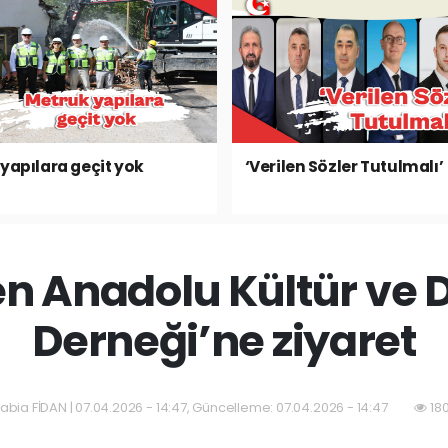
yapılara geçit yok
‘Verilen Sözler Tutulmalı’
n Anadolu Kültür ve
Derneği’ne ziyaret
abia FİDAN | 07.04.2026 - 14:47, Güncelleme: 07.04.2026 - 14:47
180