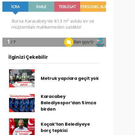
İlginizi Çekebilir
Metruk yapılara geçit yok
Karacabey
Belediyespor’dan 5 imza
birden
Koçak’tan Belediyeye
borç tepkisi