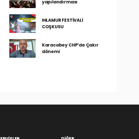
yapılandırması
IHLAMUR FESTİVALİ
COŞKUSU
Karacabey CHP’de Çakır
dönemi
ERVİSLER
DİĞER