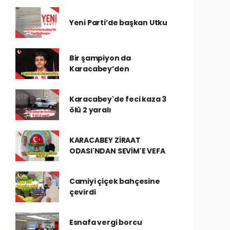
Yeni Parti’de başkan Utku
Bir şampiyon da
Karacabey’den
Karacabey'de feci kaza 3
ölü 2 yaralı
KARACABEY ZİRAAT
ODASI'NDAN SEVİM'E VEFA
Camiyi çiçek bahçesine
çevirdi
Esnafa vergi borcu