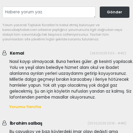
Gönder
Yorum yazarak Topluluk Kuralları’nı kabul etmiş bulunuyor ve
karacabeyhaber.com sitesine yaptığınız yorumunuzla ilgili doğrudan veya
dolaylı tüm sorumluluğu tek başınıza üstleniyorsunuz. Yazılan tüm
yorumlardan site yönetimi hiçbir şekilde sorumlu tutulamaz.
Kemal
(24.01.2026 11:03 - #412)
Nasıl kayıp olmayacak. Buna herkes güler. @ kesinti yapılacak
Yolu ve yeşil alanı belediye hizmet alanı okul ve ibadet
alanlarına ayrılan yerleri uazaydanmı getirip koyuyorsunuz.
Milletle dalga geçmeyi bırakın karacabey i ileriye hötürecek
hamleler yapun. Yok alt yapı olacakmış yok doğal gaz
gelecekmiş. Şu an için köyletin nufusları yarıdan az kalmış. Siz
lafontenden pembe masallar okuyorsunuz.
Yorumu Yanıtla
İbrahim salbaş
(03.02.2026 20:18 - #414)
Bu cavuskoy ve bazı köylerdeki imar olayı değişti ama