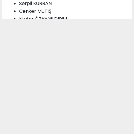
Serpil KURBAN
Cenker MUTİŞ
Nilüfer ÖZAY YILDIRIM
Murat ÖZBALCI
Dilaver ÖZER
Fatih SALIR
Ayhan ŞANLI
Serpil TAN
Yasemin TUNA
Uğur TUTKAÇ
Gürkan UÇAN
Levent USTA
Umut UYSAL
Yasin UZER
Enes YAVUZ