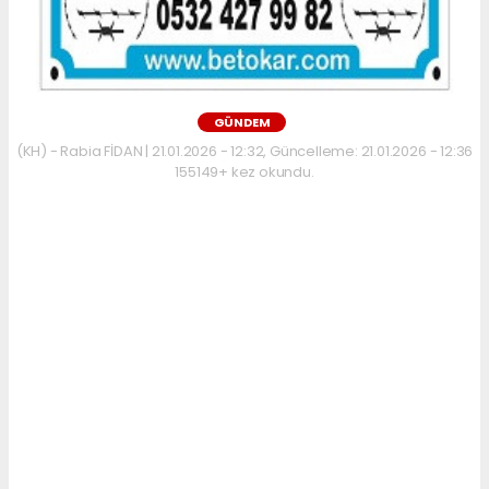
GÜNDEM
(KH) - Rabia FİDAN | 21.01.2026 - 12:32, Güncelleme: 21.01.2026 - 12:36
155149+ kez okundu.