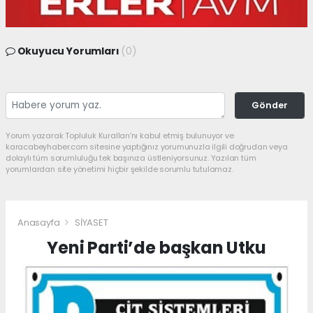
Okuyucu Yorumları
(0)
Gönder
Yorum yazarak Topluluk Kuralları’nı kabul etmiş bulunuyor ve
karacabeyhaber.com sitesine yaptığınız yorumunuzla ilgili doğrudan veya
dolaylı tüm sorumluluğu tek başınıza üstleniyorsunuz. Yazılan tüm
yorumlardan site yönetimi hiçbir şekilde sorumlu tutulamaz.
Anasayfa
SİYASET
Yeni Parti’de başkan Utku