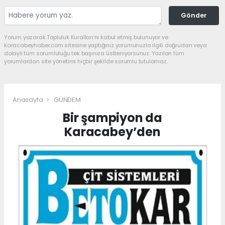
Gönder
Yorum yazarak Topluluk Kuralları’nı kabul etmiş bulunuyor ve
karacabeyhaber.com sitesine yaptığınız yorumunuzla ilgili doğrudan veya
dolaylı tüm sorumluluğu tek başınıza üstleniyorsunuz. Yazılan tüm
yorumlardan site yönetimi hiçbir şekilde sorumlu tutulamaz.
Anasayfa
GÜNDEM
Bir şampiyon da
Karacabey’den