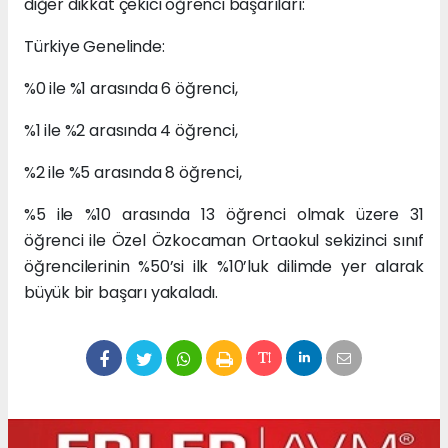
diğer dikkat çekici öğrenci başarıları:
Türkiye Genelinde:
%0 ile %1 arasında 6 öğrenci,
%1 ile %2 arasında 4 öğrenci,
%2 ile %5 arasında 8 öğrenci,
%5 ile %10 arasında 13 öğrenci olmak üzere 31
öğrenci ile Özel Özkocaman Ortaokul sekizinci sınıf
öğrencilerinin %50’si ilk %10’luk dilimde yer alarak
büyük bir başarı yakaladı.