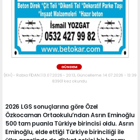
GÜNDEM
(KH) - Rabia FİDAN | 13.07.2026 - 20:13, Güncelleme: 14.07.2026 - 13:39
83901 kez okundu.
2026 LGS sonuçlarına göre Özel
Özkocaman Ortaokulu’ndan Asrın Eminoğlu
500 tam puanla Türkiye birincisi oldu. Asrın
Eminoğlu, elde ettiği Türkiye birinciliği ile