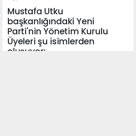
Mustafa Utku
başkanlığındaki Yeni
Parti'nin Yönetim Kurulu
Üyeleri şu isimlerden
oluşuyor;
Ufuk Fevzi AKÇAY
Murat AKDEMİR
Gül ALAN PULLU
Servet Engin BEZEK
Turgay DENİZ
Sabriye ELVEREN
Ozan İNEÇ
Alper KAHRAMAN
Hasan KAHRAMAN
Taner KARADAĞ