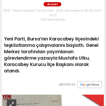
SİYASET
(KH) - Haber Merkezi | 04.08.2026 - 16:25, Güncelleme: 05.08.2026 -
21:22
13212 kez okundu.
Yeni Parti, Bursa’nın Karacabey ilçesindeki
teşkilatlanma çalışmalarını başlattı. Genel
Merkez tarafından yayımlanan
görevlendirme yazısıyla Mustafa Utku,
Karacabey Kurucu İlçe Başkanı olarak
atandı.
ABONE OL