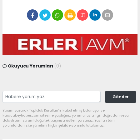
Okuyucu Yorumları
(0)
Gönder
Yorum yazarak Topluluk Kuralları’nı kabul etmiş bulunuyor ve
karacabeyhaber.com sitesine yaptığınız yorumunuzla ilgili doğrudan veya
dolaylı tüm sorumluluğu tek başınıza üstleniyorsunuz. Yazılan tüm
yorumlardan site yönetimi hiçbir şekilde sorumlu tutulamaz.