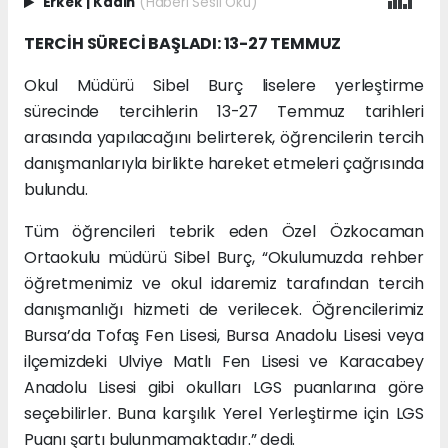
Erkek
|
Kadın
(Haberi Sesli Oku)
TERCİH SÜRECİ BAŞLADI: 13-27 TEMMUZ
Okul Müdürü Sibel Burç liselere yerleştirme
sürecinde tercihlerin 13-27 Temmuz tarihleri
arasında yapılacağını belirterek, öğrencilerin tercih
danışmanlarıyla birlikte hareket etmeleri çağrısında
bulundu.
Tüm öğrencileri tebrik eden Özel Özkocaman
Ortaokulu müdürü Sibel Burç, “Okulumuzda rehber
öğretmenimiz ve okul idaremiz tarafından tercih
danışmanlığı hizmeti de verilecek. Öğrencilerimiz
Bursa’da Tofaş Fen Lisesi, Bursa Anadolu Lisesi veya
ilçemizdeki Ulviye Matlı Fen Lisesi ve Karacabey
Anadolu Lisesi gibi okulları LGS puanlarına göre
seçebilirler. Buna karşılık Yerel Yerleştirme için LGS
Puanı şartı bulunmamaktadır.” dedi.