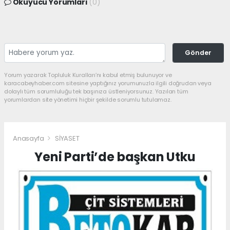
Okuyucu Yorumları
(0)
Gönder
Yorum yazarak Topluluk Kuralları’nı kabul etmiş bulunuyor ve
karacabeyhaber.com sitesine yaptığınız yorumunuzla ilgili doğrudan veya
dolaylı tüm sorumluluğu tek başınıza üstleniyorsunuz. Yazılan tüm
yorumlardan site yönetimi hiçbir şekilde sorumlu tutulamaz.
Anasayfa
SİYASET
Yeni Parti’de başkan Utku