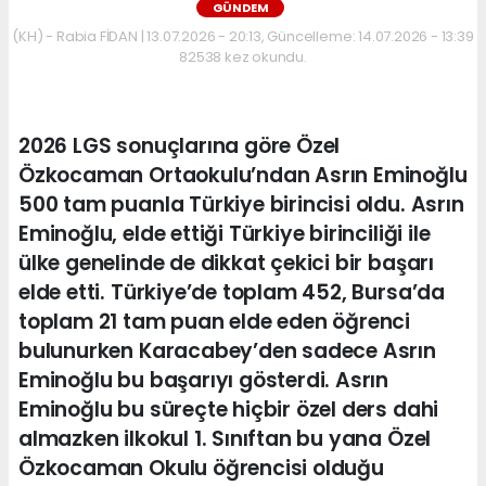
GÜNDEM
(KH) - Rabia FİDAN | 13.07.2026 - 20:13, Güncelleme: 14.07.2026 - 13:39
82538 kez okundu.
2026 LGS sonuçlarına göre Özel
Özkocaman Ortaokulu’ndan Asrın Eminoğlu
500 tam puanla Türkiye birincisi oldu. Asrın
Eminoğlu, elde ettiği Türkiye birinciliği ile
ülke genelinde de dikkat çekici bir başarı
elde etti. Türkiye’de toplam 452, Bursa’da
toplam 21 tam puan elde eden öğrenci
bulunurken Karacabey’den sadece Asrın
Eminoğlu bu başarıyı gösterdi. Asrın
Eminoğlu bu süreçte hiçbir özel ders dahi
almazken ilkokul 1. Sınıftan bu yana Özel
Özkocaman Okulu öğrencisi olduğu