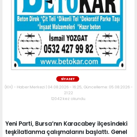
SİYASET
(KH) - Haber Merkezi | 04.08.2026 - 16:25, Güncelleme: 05.08.2026 -
21:22
12042 kez okundu.
Yeni Parti, Bursa’nın Karacabey ilçesindeki
teşkilatlanma çalışmalarını başlattı. Genel