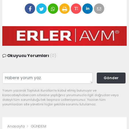
Okuyucu Yorumları
(0)
Gönder
Yorum yazarak Topluluk Kuralları’nı kabul etmiş bulunuyor ve
karacabeyhaber.com sitesine yaptığınız yorumunuzla ilgili doğrudan veya
dolaylı tüm sorumluluğu tek başınıza üstleniyorsunuz. Yazılan tüm
yorumlardan site yönetimi hiçbir şekilde sorumlu tutulamaz.
Anasayfa
GÜNDEM