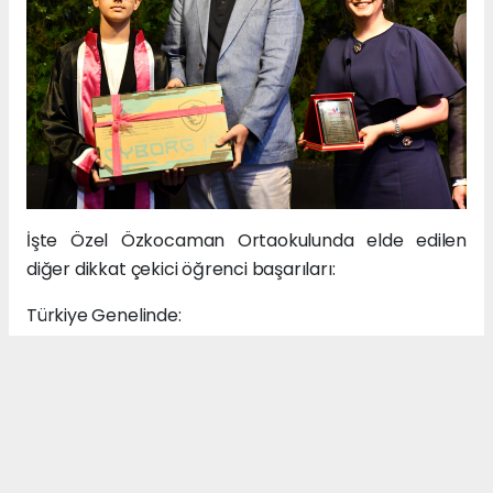
İşte Özel Özkocaman Ortaokulunda elde edilen
diğer dikkat çekici öğrenci başarıları:
Türkiye Genelinde:
%0 ile %1 arasında 6 öğrenci,
%1 ile %2 arasında 4 öğrenci,
%2 ile %5 arasında 8 öğrenci,