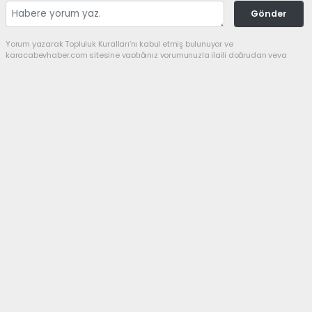
Gönder
Yorum yazarak Topluluk Kuralları’nı kabul etmiş bulunuyor ve
karacabeyhaber.com sitesine yaptığınız yorumunuzla ilgili doğrudan veya
dolaylı tüm sorumluluğu tek başınıza üstleniyorsunuz. Yazılan tüm
yorumlardan site yönetimi hiçbir şekilde sorumlu tutulamaz.
Anasayfa
SİYASET
Yeni Parti’de başkan Utku