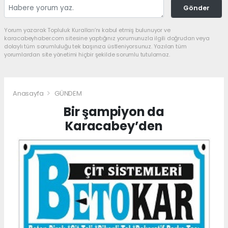
Gönder
Yorum yazarak Topluluk Kuralları’nı kabul etmiş bulunuyor ve
karacabeyhaber.com sitesine yaptığınız yorumunuzla ilgili doğrudan veya
dolaylı tüm sorumluluğu tek başınıza üstleniyorsunuz. Yazılan tüm
yorumlardan site yönetimi hiçbir şekilde sorumlu tutulamaz.
Anasayfa
GÜNDEM
Bir şampiyon da
Karacabey’den