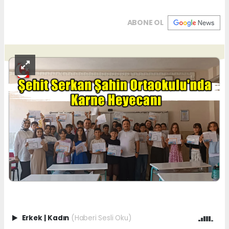
ABONE OL
Erkek
|
Kadın
(Haberi Sesli Oku)