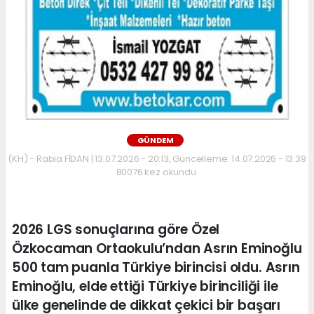
GÜNDEM
(KH) - Rabia FİDAN | 13.07.2026 - 20:13, Güncelleme: 14.07.2026 - 13:39
80076 kez okundu.
2026 LGS sonuçlarına göre Özel
Özkocaman Ortaokulu’ndan Asrın Eminoğlu
500 tam puanla Türkiye birincisi oldu. Asrın
Eminoğlu, elde ettiği Türkiye birinciliği ile
ülke genelinde de dikkat çekici bir başarı