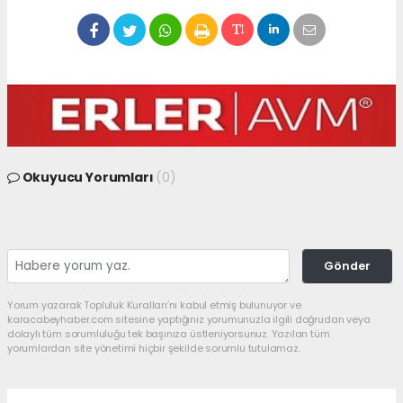
Okuyucu Yorumları
(0)
Gönder
Yorum yazarak Topluluk Kuralları’nı kabul etmiş bulunuyor ve
karacabeyhaber.com sitesine yaptığınız yorumunuzla ilgili doğrudan veya
dolaylı tüm sorumluluğu tek başınıza üstleniyorsunuz. Yazılan tüm
yorumlardan site yönetimi hiçbir şekilde sorumlu tutulamaz.