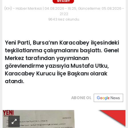
SİYASET
(KH) - Haber Merkezi | 04.08.2026 - 16:25, Güncelleme: 05.08.2026 -
21:22
9643 kez okundu.
Yeni Parti, Bursa’nın Karacabey ilçesindeki
teşkilatlanma çalışmalarını başlattı. Genel
Merkez tarafından yayımlanan
görevlendirme yazısıyla Mustafa Utku,
Karacabey Kurucu İlçe Başkanı olarak
atandı.
ABONE OL