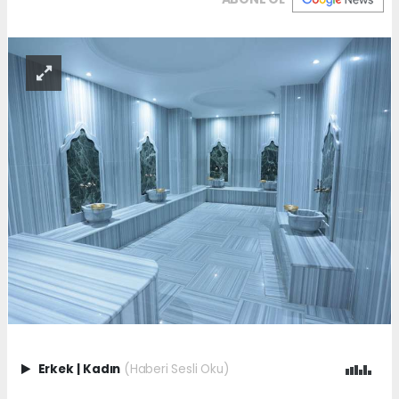
Erkek
|
Kadın
(Haberi Sesli Oku)