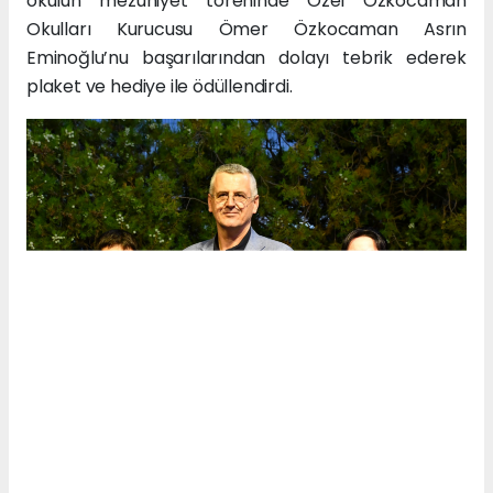
okulun mezuniyet töreninde Özel Özkocaman
Okulları Kurucusu Ömer Özkocaman Asrın
Eminoğlu’nu başarılarından dolayı tebrik ederek
plaket ve hediye ile ödüllendirdi.