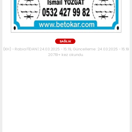
SAĞLIK
(KH) - Rabia FİDAN | 24.03.2025 - 15:19, Güncelleme: 24.03.2025 - 15:19
20719+ kez okundu.