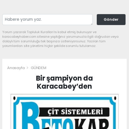
Gönder
Yorum yazarak Topluluk Kuralları’nı kabul etmiş bulunuyor ve
karacabeyhaber.com sitesine yaptığınız yorumunuzla ilgili doğrudan veya
dolaylı tüm sorumluluğu tek başınıza üstleniyorsunuz. Yazılan tüm
yorumlardan site yönetimi hiçbir şekilde sorumlu tutulamaz.
Anasayfa
GÜNDEM
Bir şampiyon da
Karacabey’den