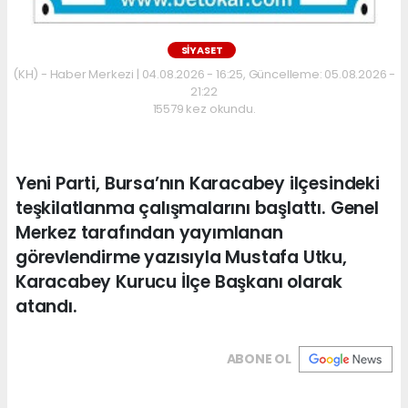
SİYASET
(KH) - Haber Merkezi | 04.08.2026 - 16:25, Güncelleme: 05.08.2026 -
21:22
15579 kez okundu.
Yeni Parti, Bursa’nın Karacabey ilçesindeki
teşkilatlanma çalışmalarını başlattı. Genel
Merkez tarafından yayımlanan
görevlendirme yazısıyla Mustafa Utku,
Karacabey Kurucu İlçe Başkanı olarak
atandı.
ABONE OL