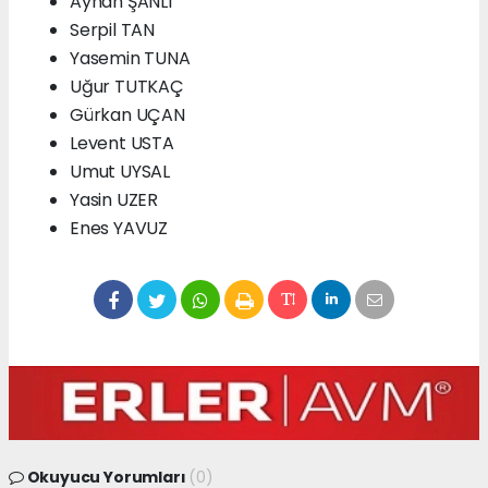
Ayhan ŞANLI
Serpil TAN
Yasemin TUNA
Uğur TUTKAÇ
Gürkan UÇAN
Levent USTA
Umut UYSAL
Yasin UZER
Enes YAVUZ
Okuyucu Yorumları
(0)