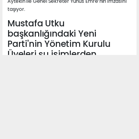
Aytekin ile Genel Sekreter Yunus Emre’nin imzasını
taşıyor.
Mustafa Utku
başkanlığındaki Yeni
Parti'nin Yönetim Kurulu
Üyeleri şu isimlerden
oluşuyor;
Ufuk Fevzi AKÇAY
Murat AKDEMİR
Gül ALAN PULLU
Servet Engin BEZEK
Turgay DENİZ
Sabriye ELVEREN
Ozan İNEÇ
Alper KAHRAMAN