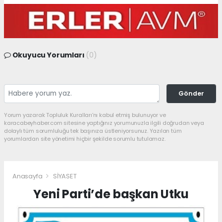
Okuyucu Yorumları
(0)
Gönder
Yorum yazarak Topluluk Kuralları’nı kabul etmiş bulunuyor ve
karacabeyhaber.com sitesine yaptığınız yorumunuzla ilgili doğrudan veya
dolaylı tüm sorumluluğu tek başınıza üstleniyorsunuz. Yazılan tüm
yorumlardan site yönetimi hiçbir şekilde sorumlu tutulamaz.
Anasayfa
SİYASET
Yeni Parti’de başkan Utku