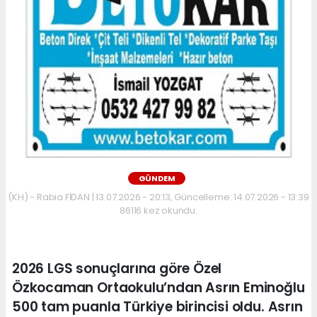
GÜNDEM
(KH) - Rabia FİDAN | 13.07.2026 - 20:13, Güncelleme: 14.07.2026 - 13:39
86116 kez okundu.
2026 LGS sonuçlarına göre Özel
Özkocaman Ortaokulu’ndan Asrın Eminoğlu
500 tam puanla Türkiye birincisi oldu. Asrın