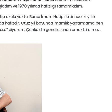
şladım ve 1970 yılında hafızlığı tamamladım.
kulu yoktu. Bursa İmam Hatip’i bitirince iki yıllık
 da hafızdır. Otuz yıl boyunca imamlık yaptım; ama ben
llüsü” diyorum. Çünkü din gönüllüsünün emeklisi olmaz,