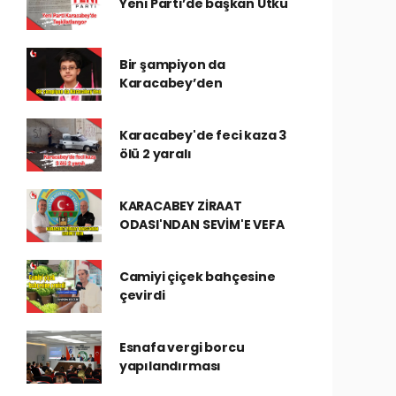
Yeni Parti’de başkan Utku
Bir şampiyon da
Karacabey’den
Karacabey'de feci kaza 3
ölü 2 yaralı
KARACABEY ZİRAAT
ODASI'NDAN SEVİM'E VEFA
Camiyi çiçek bahçesine
çevirdi
Esnafa vergi borcu
yapılandırması