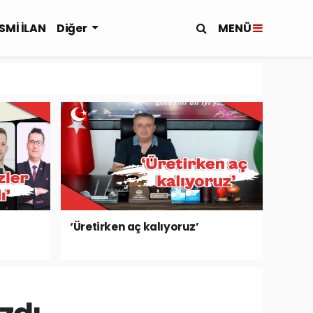
MENÜ
SMİ İLAN
Diğer
‘Üretirken aç kalıyoruz’