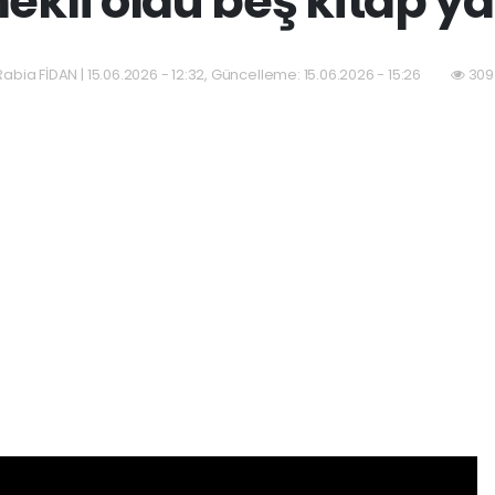
ekli oldu beş kitap ya
Rabia FİDAN | 15.06.2026 - 12:32, Güncelleme: 15.06.2026 - 15:26
309