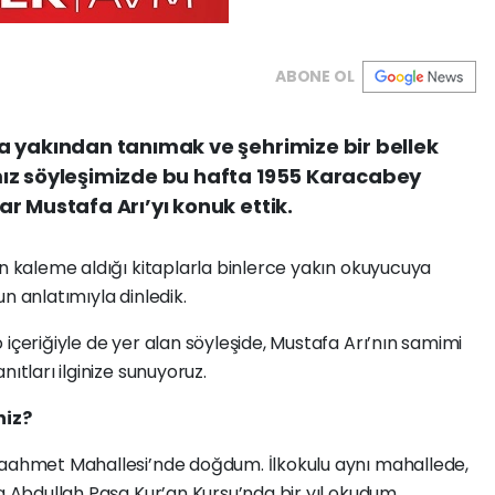
ABONE OL
a yakından tanımak ve şehrimize bir bellek
ız söyleşimizde bu hafta 1955 Karacabey
r Mustafa Arı’yı konuk ettik.
an kaleme aldığı kitaplarla binlerce yakın okuyucuya
n anlatımıyla dinledik.
çeriğiyle de yer alan söyleşide, Mustafa Arı’nın samimi
ıtları ilginize sunuyoruz.
niz?
aahmet Mahallesi’nde doğdum. İlkokulu aynı mahallede,
ra Abdullah Paşa Kur’an Kursu’nda bir yıl okudum.