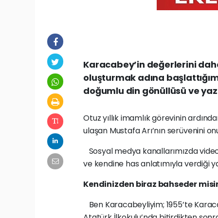
Karacabey’in değerlerini dah
oluşturmak adına başlattığım
doğumlu din gönüllüsü ve yaza
Otuz yıllık imamlık görevinin ardınd
ulaşan Mustafa Arı’nın serüvenini onu
Sosyal medya kanallarımızda video i
ve kendine has anlatımıyla verdiği yan
Kendinizden biraz bahseder misi
Ben Karacabeyliyim; 1955’te Karac
Atatürk İlkokulu’nda bitirdikten son