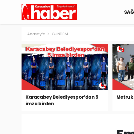
SAĞ
Anasayfa
GÜNDEM
Karacabey Belediyespor’dan 5
Metruk 
imza birden