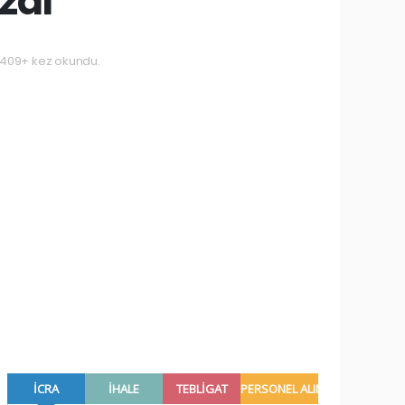
zdı
409+ kez okundu.