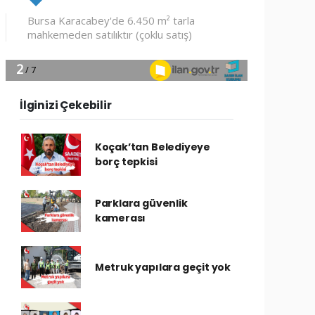
İlginizi Çekebilir
Koçak’tan Belediyeye
borç tepkisi
Parklara güvenlik
kamerası
Metruk yapılara geçit yok