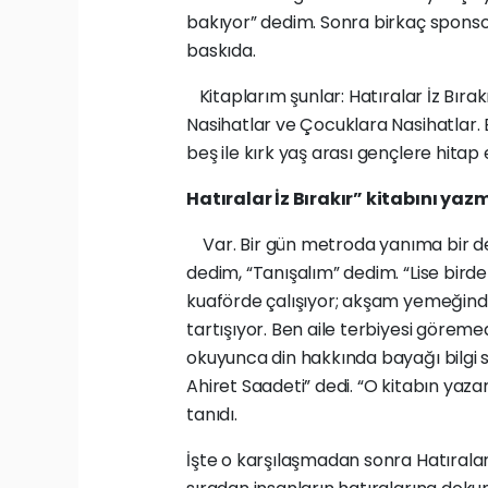
bakıyor” dedim. Sonra birkaç sponsor
baskıda.
Kitaplarım şunlar: Hatıralar İz Bırak
Nasihatlar ve Çocuklara Nasihatlar. B
beş ile kırk yaş arası gençlere hitap 
Hatıralar İz Bırakır” kitabını yaz
Var. Bir gün metroda yanıma bir de
dedim, “Tanışalım” dedim. “Lise bir
kuaförde çalışıyor; akşam yemeğin
tartışıyor. Ben aile terbiyesi görem
okuyunca din hakkında bayağı bilgi s
Ahiret Saadeti” dedi. “O kitabın yaz
tanıdı.
İşte o karşılaşmadan sonra Hatıralar