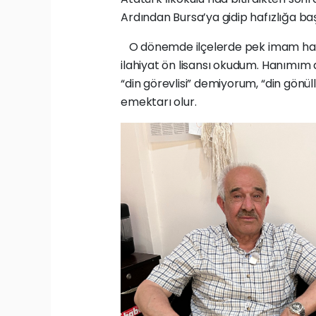
Ardından Bursa’ya gidip hafızlığa ba
O dönemde ilçelerde pek imam hatip o
ilahiyat ön lisansı okudum. Hanımım
“din görevlisi” demiyorum, “din gönü
emektarı olur.