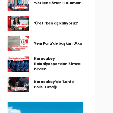
‘Verilen Sözler Tutulmalı’
‘Üretirken aç kalıyoruz’
Yeni Parti’de başkan Utku
Karacabey
Belediyespor’dan 5 imza
birden
Karacabey’de ‘Sahte
Polis’ Tuzağı