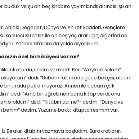
 bulduk ve şu an beş kitabım yayımlandı; altıncısı şu an
ır, Ahlaki Değerler, Dünya ve Ahiret Saadeti, Gençlere
u sonuncusu sekiz ile on beş yaş arası için; diğerleri on
ediyor. Yedinci kitabım da yolda diyebilirim.
manızın özel bir hikâyesi var mı?
likanlı oturdu, selam vermedi. Ben “Aleykümselam”
de okuyorum” dedi. “Babam fabrikada gece bekçisi, ablam
de bir arada pek olmuyoruz. Annemle babam çok
edim” dedi. “Ama bir öğretmen bana kitap verdi, onu
ahibi oldum” dedi. “Kitabın adı ne?” dedim. “Dünya ve
arı benim” dedim. Yüzüme baktı; kitapta resmim var,
 İz Bırakır kitabını yazmaya başladım. Bürokratların,