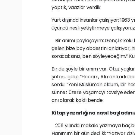
yaptık, vaazlar verdik.
Yurt dışında insanlar çalışıyor; 1963 yıl
üçüncü nesli yetiştirmeye çalışıyoruz
Bir anımı paylaşayım: Gençlik kolu 
gelen bize boy abdestini anlatıyor, h
soracaksınız, ben söyleyeceğim.” Ku
Bir de şöyle bir anım var: Otuz yaşları
şoförü gelip “Hocam, Almanlı arkada
sordu: “Yeni Müslüman oldum, bir ho
sünnet üzere yaşamayı tavsiye ederim
anı olarak kaldı bende.
Kitap yazarlığına nasıl başladını
2011 yılında makale yazmaya başla
Hanımım bir gün dedi ki: “Yazıyor çiz