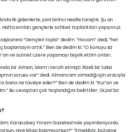
ında ilk gidenlerle, yani birinci nesille tanıştık. Şu an
. Hafta sonları gençlerle sohbet toplantıları yapıyoruz.
başkanına “Gençleri topla” dedim. “Hocam” dedi, “her
iç başlamayın artık.” Ben de dedim ki: “O konuyu siz
r’an ve sünnet üzere yaşamayı teşvik ettim onları.
nda bir Alman, İslam’ı tercih etmişti. Rizeli bir taksi
şımın sorusu var” dedi. Almancam olmadığı için aracıyla
ca bana ne tavsiye eder?” Ben de dedim ki: “Kur’an ve
.” Bu cevaptan çok hoşlandığını belirttiler. Güzel bir
z?
dım; Karacabey Yörem Gazetesi’nde yayımlanıyordu.
iyorsun, niye kitap basmıyorsun?” “Emekliyiz, bütçeye