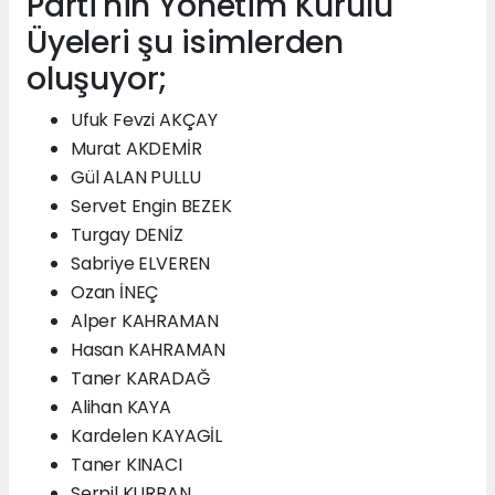
Parti'nin Yönetim Kurulu
Üyeleri şu isimlerden
oluşuyor;
Ufuk Fevzi AKÇAY
Murat AKDEMİR
Gül ALAN PULLU
Servet Engin BEZEK
Turgay DENİZ
Sabriye ELVEREN
Ozan İNEÇ
Alper KAHRAMAN
Hasan KAHRAMAN
Taner KARADAĞ
Alihan KAYA
Kardelen KAYAGİL
Taner KINACI
Serpil KURBAN