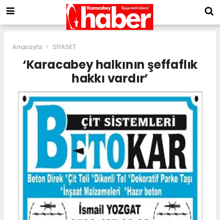
Anasayfa
SİYASET
‘Karacabey halkının şeffaflık
hakkı vardır’