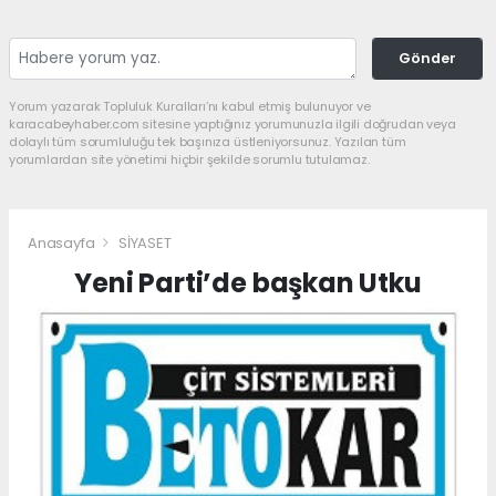
Gönder
Yorum yazarak Topluluk Kuralları’nı kabul etmiş bulunuyor ve
karacabeyhaber.com sitesine yaptığınız yorumunuzla ilgili doğrudan veya
dolaylı tüm sorumluluğu tek başınıza üstleniyorsunuz. Yazılan tüm
yorumlardan site yönetimi hiçbir şekilde sorumlu tutulamaz.
Anasayfa
SİYASET
Yeni Parti’de başkan Utku