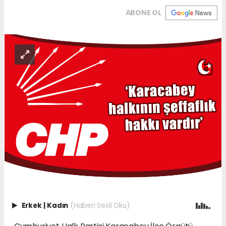
ABONE OL
Erkek
|
Kadın
(Haberi Sesli Oku)