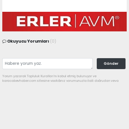
Okuyucu Yorumları
(0)
Gönder
Yorum yazarak Topluluk Kuralları’nı kabul etmiş bulunuyor ve
karacabeyhaber.com sitesine yaptığınız yorumunuzla ilgili doğrudan veya
dolaylı tüm sorumluluğu tek başınıza üstleniyorsunuz. Yazılan tüm
yorumlardan site yönetimi hiçbir şekilde sorumlu tutulamaz.
Anasayfa
GÜNDEM
Bir şampiyon da