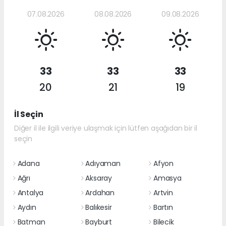
07.08.2026
08.08.2026
09.08.2026
33
33
33
20
21
19
İl Seçin
Diğer il ile ilgili veriye ulaşmak için lütfen aşağıdan bir il
seçin
Adana
Adıyaman
Afyon
Ağrı
Aksaray
Amasya
Antalya
Ardahan
Artvin
Aydın
Balıkesir
Bartın
Batman
Bayburt
Bilecik