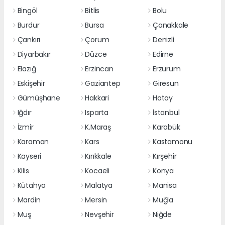
Bingöl
Bitlis
Bolu
Burdur
Bursa
Çanakkale
Çankırı
Çorum
Denizli
Diyarbakır
Düzce
Edirne
Elazığ
Erzincan
Erzurum
Eskişehir
Gaziantep
Giresun
Gümüşhane
Hakkari
Hatay
Iğdır
Isparta
İstanbul
İzmir
K.Maraş
Karabük
Karaman
Kars
Kastamonu
Kayseri
Kırıkkale
Kırşehir
Kilis
Kocaeli
Konya
Kütahya
Malatya
Manisa
Mardin
Mersin
Muğla
Muş
Nevşehir
Niğde