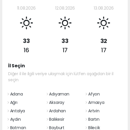
11.08.2026
12.08.2026
13.08.2026
33
33
32
16
17
17
İl Seçin
Diğer il ile ilgili veriye ulaşmak için lütfen aşağıdan bir il
seçin
Adana
Adıyaman
Afyon
Ağrı
Aksaray
Amasya
Antalya
Ardahan
Artvin
Aydın
Balıkesir
Bartın
Batman
Bayburt
Bilecik