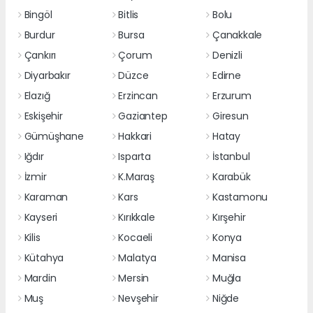
Bingöl
Bitlis
Bolu
Burdur
Bursa
Çanakkale
Çankırı
Çorum
Denizli
Diyarbakır
Düzce
Edirne
Elazığ
Erzincan
Erzurum
Eskişehir
Gaziantep
Giresun
Gümüşhane
Hakkari
Hatay
Iğdır
Isparta
İstanbul
İzmir
K.Maraş
Karabük
Karaman
Kars
Kastamonu
Kayseri
Kırıkkale
Kırşehir
Kilis
Kocaeli
Konya
Kütahya
Malatya
Manisa
Mardin
Mersin
Muğla
Muş
Nevşehir
Niğde