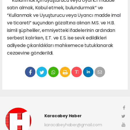
“Kullanmak için uyuşturucu veya Uyarıcı madde
satın almak, Kabul etmek, bulundurmak” ve
“Kullanmak ve Uyuşturucu veya Uyarıcı madde imal
ve ticareti” suçundan gözaltına alınan M.S. ve H.B.
isimli şüpheliler, emniyetteki ifadelerinin ardından
serbest kalırken, E.T. ve E.S. ise sevk edildikleri
adliyede çıkarıldıkları mahkemece tutuklanarak
cezaevine gönderildi.
Karacabey Haber
karacabeyhaber@gmail.com