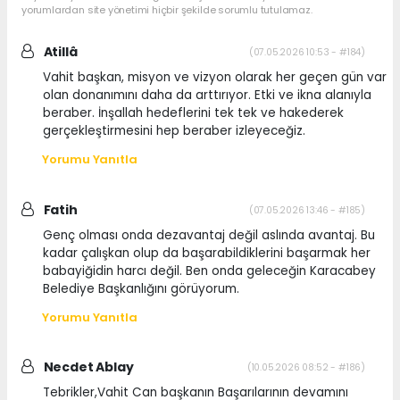
yorumlardan site yönetimi hiçbir şekilde sorumlu tutulamaz.
Atillâ
(07.05.2026 10:53 - #184)
Vahit başkan, misyon ve vizyon olarak her geçen gün var
olan donanımını daha da arttırıyor. Etki ve ikna alanıyla
beraber. İnşallah hedeflerini tek tek ve hakederek
gerçekleştirmesini hep beraber izleyeceğiz.
Yorumu Yanıtla
Fatih
(07.05.2026 13:46 - #185)
Genç olması onda dezavantaj değil aslında avantaj. Bu
kadar çalışkan olup da başarabildiklerini başarmak her
babayiğidin harcı değil. Ben onda geleceğin Karacabey
Belediye Başkanlığını görüyorum.
Yorumu Yanıtla
Necdet Ablay
(10.05.2026 08:52 - #186)
Tebrikler,Vahit Can başkanın Başarılarının devamını