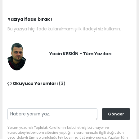
Yazıya ifade bırak !
Bu yazıya hiç ifade kullanılmamış ilk ifadeyi siz kullanın.
Yasin KESKİN - Tüm Yazıları
Okuyucu Yorumları
(3)
Gönder
Yorum yazarak Topluluk Kuralları’nı kabul etmiş bulunuyor ve
karacabeyhaber.com sitesine yaptığınız yorumunuzla ilgili doğrudan
veya dolaylı tüm sorumluluğu tek başınıza üstleniyorsunuz. Yazılan tüm