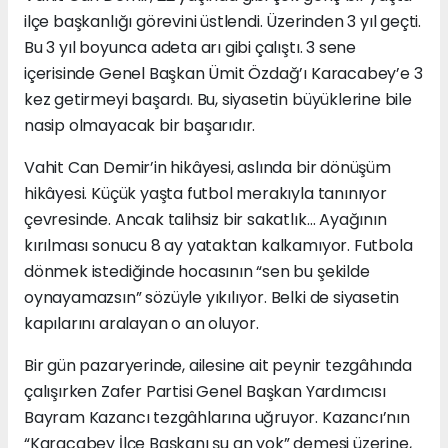
ilçe başkanlığı görevini üstlendi. Üzerinden 3 yıl geçti.
Bu 3 yıl boyunca adeta arı gibi çalıştı. 3 sene
içerisinde Genel Başkan Ümit Özdağ’ı Karacabey’e 3
kez getirmeyi başardı. Bu, siyasetin büyüklerine bile
nasip olmayacak bir başarıdır.
Vahit Can Demir’in hikâyesi, aslında bir dönüşüm
hikâyesi. Küçük yaşta futbol merakıyla tanınıyor
çevresinde. Ancak talihsiz bir sakatlık… Ayağının
kırılması sonucu 8 ay yataktan kalkamıyor. Futbola
dönmek istediğinde hocasının “sen bu şekilde
oynayamazsın” sözüyle yıkılıyor. Belki de siyasetin
kapılarını aralayan o an oluyor.
Bir gün pazaryerinde, ailesine ait peynir tezgâhında
çalışırken Zafer Partisi Genel Başkan Yardımcısı
Bayram Kazancı tezgâhlarına uğruyor. Kazancı’nın
“Karacabey İlçe Başkanı şu an yok” demesi üzerine,