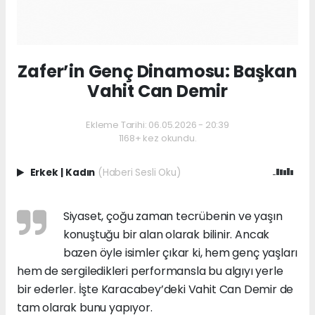
Zafer’in Genç Dinamosu: Başkan
Vahit Can Demir
Ekleme Tarihi: 06.05.2026 - 20:39
1168+ kez okundu.
Erkek
|
Kadın
(Haberi Sesli Oku)
Siyaset, çoğu zaman tecrübenin ve yaşın
konuştuğu bir alan olarak bilinir. Ancak
bazen öyle isimler çıkar ki, hem genç yaşları
hem de sergiledikleri performansla bu algıyı yerle
bir ederler. İşte Karacabey’deki Vahit Can Demir de
tam olarak bunu yapıyor.