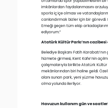
ortamlarda spor yapabilmesinin bir 
imkânlardan faydalanmasını arzuluy
sporla iç içe olması ve vatandaşlarım
canlandırmak bizler için bir görevdi
Emeği geçen tüm ekip arkadaşlarıma
ediyorum.”
Atatürk Kültür Parkı’nın cazibesi 
Belediye Başkanı Fatih Karabatı’nın
hizmete girmesi, Kent Kafe’nin açıl
çalışmalarıyla birlikte Atatürk Kültü
mekânlarından biri haline geldi. Özelli
alanı sunan park, yeni yüzme havuzu
olma yolunda ilerliyor.
Havuzun kullanım gün ve saatleri