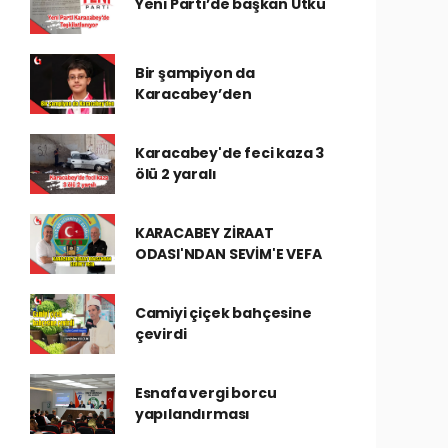
Yeni Parti’de başkan Utku
Bir şampiyon da
Karacabey’den
Karacabey'de feci kaza 3
ölü 2 yaralı
KARACABEY ZİRAAT
ODASI'NDAN SEVİM'E VEFA
Camiyi çiçek bahçesine
çevirdi
Esnafa vergi borcu
yapılandırması