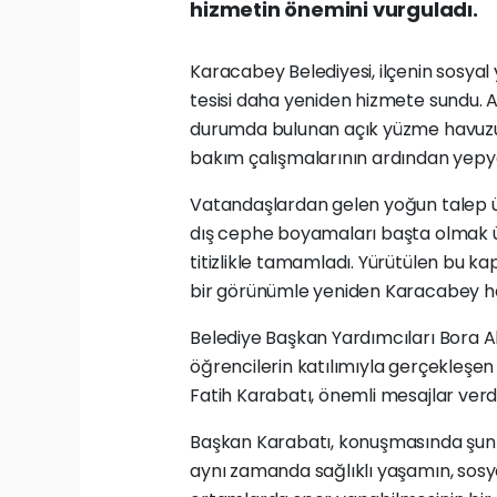
hizmetin önemini vurguladı.
Karacabey Belediyesi, ilçenin sosyal
tesisi daha yeniden hizmete sundu. At
durumda bulunan açık yüzme havuzu,
bakım çalışmalarının ardından yepyen
Vatandaşlardan gelen yoğun talep üz
dış cephe boyamaları başta olmak üz
titizlikle tamamladı. Yürütülen bu 
bir görünümle yeniden Karacabey ha
Belediye Başkan Yardımcıları Bora Ak
öğrencilerin katılımıyla gerçekleşe
Fatih Karabatı, önemli mesajlar verdi
Başkan Karabatı, konuşmasında şunlar
aynı zamanda sağlıklı yaşamın, sosya