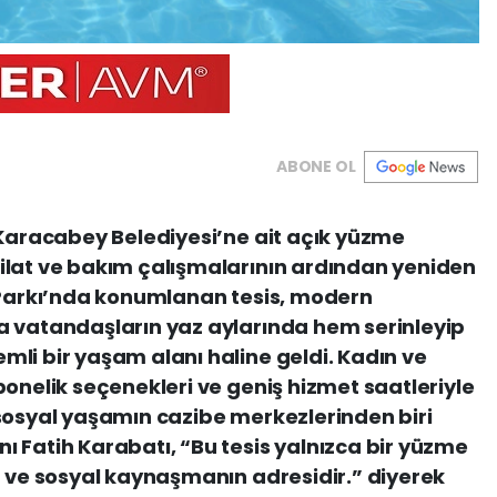
ABONE OL
 Karacabey Belediyesi’ne ait açık yüzme
ilat ve bakım çalışmalarının ardından yeniden
r Parkı’nda konumlanan tesis, modern
a vatandaşların yaz aylarında hem serinleyip
li bir yaşam alanı haline geldi. Kadın ve
bonelik seçenekleri ve geniş hizmet saatleriyle
sosyal yaşamın cazibe merkezlerinden biri
 Fatih Karabatı, “Bu tesis yalnızca bir yüzme
n ve sosyal kaynaşmanın adresidir.” diyerek