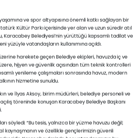
 yaşamına ve spor altyapısına önemli katkı sağlayan bir
atürk Kültür Parkı içerisinde yer alan ve uzun süredir atıl
 Karacabey Belediyesi’nin yürüttüğü kapsamlı tadilat ve
i yüzüyle vatandaşların kullanımına açıldı.
erine harekete geçen Belediye ekipleri, havuzda iç ve
ere, hijyen ve güvenlik açısından tüm teknik kontrolleri
kapsamlı yenileme çalışmaları sonrasında havuz, modern
lkının hizmetine sunuldu.
ın ve İlyas Aksoy, birim müdürleri, belediye personeli ve
n açılış töreninde konuşan Karacabey Belediye Başkanı
.
ı söyledi: “Bu tesis, yalnızca bir yüzme havuzu değil;
l kaynaşmanın ve özellikle gençlerimizin güvenli