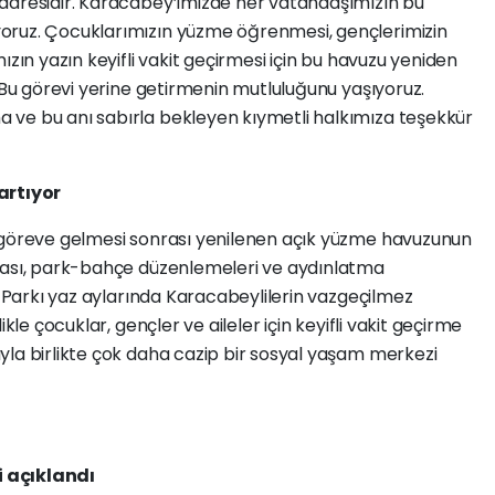
adresidir. Karacabey’imizde her vatandaşımızın bu
oruz. Çocuklarımızın yüzme öğrenmesi, gençlerimizin
ızın yazın keyifli vakit geçirmesi için bu havuzu yeniden
. Bu görevi yerine getirmenin mutluluğunu yaşıyoruz.
 ve bu anı sabırla bekleyen kıymetli halkımıza teşekkür
artıyor
 göreve gelmesi sonrası yenilenen açık yüzme havuzunun
ması, park-bahçe düzenlemeleri ve aydınlatma
r Parkı yaz aylarında Karacabeylilerin vazgeçilmez
kle çocuklar, gençler ve aileler için keyifli vakit geçirme
yla birlikte çok daha cazip bir sosyal yaşam merkezi
 açıklandı