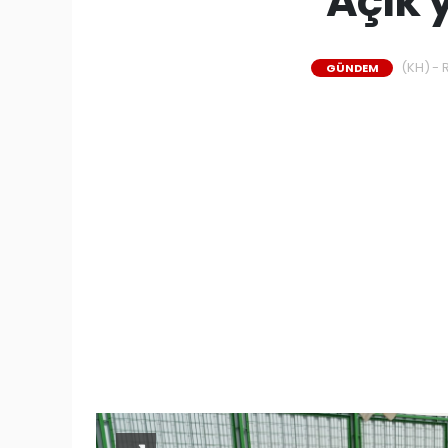
Açık 
(KH) - 
GÜNDEM