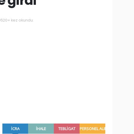
 girdi
520+ kez okundu.