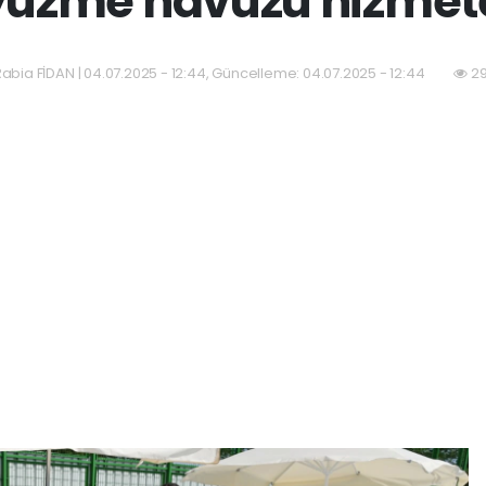
yüzme havuzu hizmete
Rabia FİDAN | 04.07.2025 - 12:44, Güncelleme: 04.07.2025 - 12:44
29