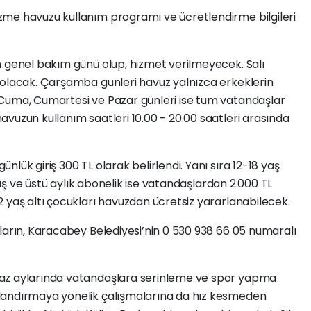
me havuzu kullanım programı ve ücretlendirme bilgileri
n genel bakım günü olup, hizmet verilmeyecek. Salı
 olacak. Çarşamba günleri havuz yalnızca erkeklerin
Cuma, Cumartesi ve Pazar günleri ise tüm vatandaşlar
vuzun kullanım saatleri 10.00 - 20.00 saatleri arasında
lük giriş 300 TL olarak belirlendi. Yanı sıra 12-18 yaş
 yaş ve üstü aylık abonelik ise vatandaşlardan 2.000 TL
 yaş altı çocukları havuzdan ücretsiz yararlanabilecek.
ların, Karacabey Belediyesi’nin 0 530 938 66 05 numaralı
az aylarında vatandaşlara serinleme ve spor yapma
landırmaya yönelik çalışmalarına da hız kesmeden