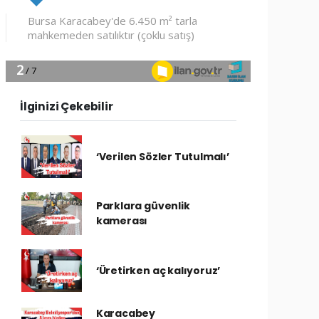
İlginizi Çekebilir
‘Verilen Sözler Tutulmalı’
Parklara güvenlik
kamerası
‘Üretirken aç kalıyoruz’
Karacabey