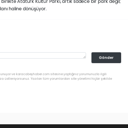
irlikte Atatürk Kültür Parkı, artık sadece bir park değil;
lanı haline dönüşüyor.
Gönder
ulunuyor ve karacabeyhaber.com sitesine yaptığınız yorumunuzla ilgili
a üstleniyorsunuz. Yazılan tüm yorumlardan site yönetimi hiçbir şekilde