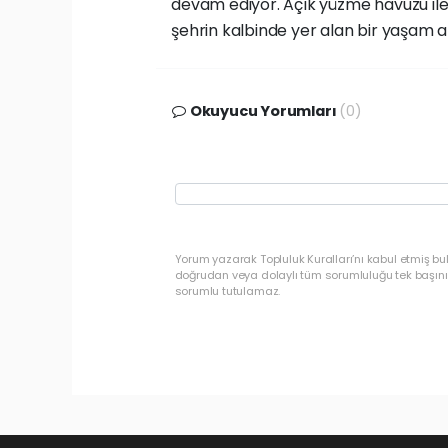
devam ediyor. Açık yüzme havuzu ile b
şehrin kalbinde yer alan bir yaşam a
Okuyucu Yorumları
(0)
Yorum yazarak Topluluk Kuralları’nı kabul etmiş b
doğrudan veya dolaylı tüm sorumluluğu tek başınız
sorumlu tutulamaz.