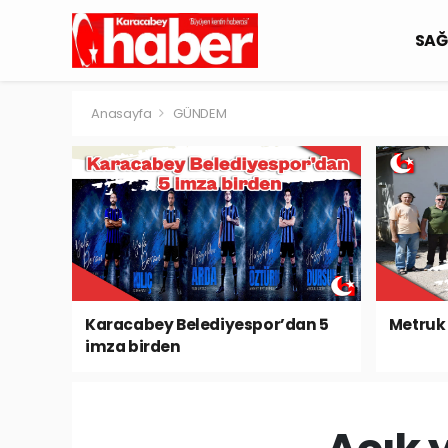
SAĞ
Anasayfa
GÜNDEM
Karacabey Belediyespor’dan 5
Metruk 
imza birden