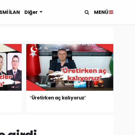
MENÜ
SMİ İLAN
Diğer
‘Üretirken aç kalıyoruz’