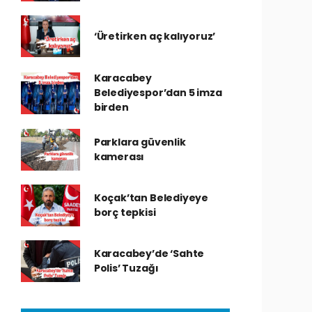
‘Üretirken aç kalıyoruz’
Karacabey
Belediyespor’dan 5 imza
birden
Parklara güvenlik
kamerası
Koçak’tan Belediyeye
borç tepkisi
Karacabey’de ‘Sahte
Polis’ Tuzağı