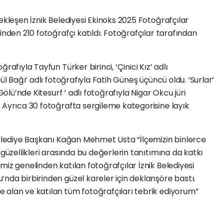
ekleşen İznik Belediyesi Ekinoks 2025 Fotoğrafçılar
inden 210 fotoğrafçı katıldı. Fotoğrafçılar tarafından
rafıyla Tayfun Türker birinci, ‘Çinici Kız’ adlı
ül Bağı’ adlı fotoğrafıyla Fatih Güneş üçüncü oldu. ‘Surlar’
Gölü’nde Kitesurf ’ adlı fotoğrafıyla Nigar Okcu jüri
 Ayrıca 30 fotoğrafta sergileme kategorisine layık
Belediye Başkanı Kağan Mehmet Usta “İlçemizin binlerce
 güzellikleri arasında bu değerlerin tanıtımına da katkı
miz genelinden katılan fotoğrafçılar İznik Belediyesi
nda birbirinden güzel kareler için deklanşöre bastı.
 alan ve katılan tüm fotoğrafçıları tebrik ediyorum”