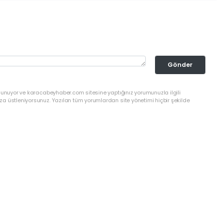
Gönder
ulunuyor ve karacabeyhaber.com sitesine yaptığınız yorumunuzla ilgili
a üstleniyorsunuz. Yazılan tüm yorumlardan site yönetimi hiçbir şekilde