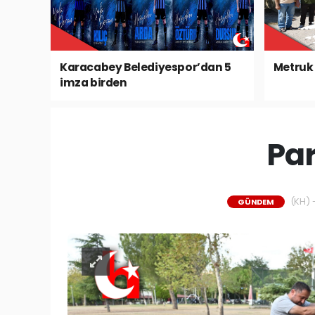
Karacabey Belediyespor’dan 5
Metruk 
imza birden
Par
(KH) -
GÜNDEM