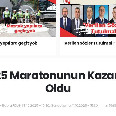
yapılara geçit yok
‘Verilen Sözler Tutulmalı’
25 Maratonunun Kazana
Oldu
 Rabia FİDAN | 11.10.2025 - 15:30, Güncelleme: 11.10.2025 - 15:30
5688