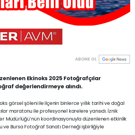
ABONE OL
üzenlenen Ekinoks 2025 Fotoğrafçılar
ğraf değerlendirmeye alındı.
ks görsel şöleni ile ilçenin binlerce yıllık tarihi ve doğal
çılar maratonu ile profesyonel karelere yansıdı. İznik
şkiler Müdürlüğü’nün koordinasyonuyla düzenlenen etkinlik
ve Bursa Fotoğraf Sanatı Derneği işbirliğiyle