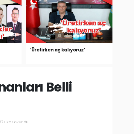
‘Üretirken aç kalıyoruz’
nları Belli
7+ kez okundu.