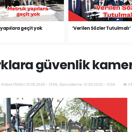
yapılara geçit yok
‘Verilen Sözler Tutulmalı’
klara güvenlik kame
 Rabia FİDAN | 01.08.2026 - 13:56, Güncelleme: 01.08.2026 - 13:56
34