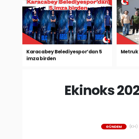
Karacabey Belediyespor’dan 5
Metruk 
imza birden
Ekinoks 20
(KH) -
GÜNDEM