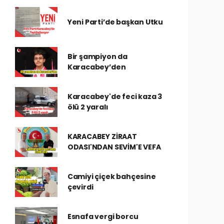
Yeni Parti’de başkan Utku
Bir şampiyon da
Karacabey’den
Karacabey'de feci kaza 3
ölü 2 yaralı
KARACABEY ZİRAAT
ODASI'NDAN SEVİM'E VEFA
Camiyi çiçek bahçesine
çevirdi
Esnafa vergi borcu