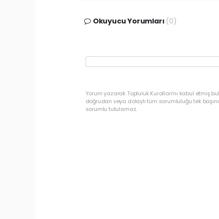
Okuyucu Yorumları
(0)
Yorum yazarak Topluluk Kuralları’nı kabul etmiş b
doğrudan veya dolaylı tüm sorumluluğu tek başınız
sorumlu tutulamaz.