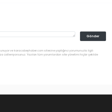
Gönder
ulunuyor ve karacabeyhaber.com sitesine yaptığınız yorumunuzla ilgili
a üstleniyorsunuz. Yazılan tüm yorumlardan site yönetimi hiçbir şekilde