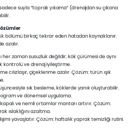
 sadece suyla “toprak yıkama” (drenajdan su çıkana
ilir.
 Çözümler
yük bölümü birkaç tekrar eden hatadan kaynaklanır.
de azalır.
her zaman susuzluk değildir; kök çürümesi de aynı
ik kontrolü ve drenaj iyileştirme.
me cılızlaşır, çiçeklenme azalır. Çözüm: türün ışık
e.
 düşüncesiyle sık besleme, köklerde yanık oluşturabilir.
program ve dönemsel uygulama.
n kapalı ve nemli ortamlar mantarı artırır. Çözüm:
k ıslaklığını azaltma.
işimi yavaşlatır. Çözüm: haftalık yaprak temizliği rutini.