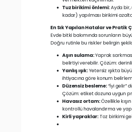
Tuz birikimi önlemi:
Ayda bir,
kadar) yapılması birikimi azaltab
En Sık Yapılan Hatalar ve Pratik
Evde bitki bakımında sorunların bü
Doğru rutinle bu riskler belirgin şekil
Aşırı sulama:
Yaprak sarkması 
belirtiyi verebilir. Çözüm: derinl
Yanlış ışık:
Yetersiz ışıkta büyü
ihtiyacına göre konum belirlem
Düzensiz besleme:
“İyi gelir”
Çözüm: etiket dozuna uygun 
Havasız ortam:
Özellikle kışı
kontrollü havalandırma ve yapra
Kirli yapraklar:
Toz birikimi gel