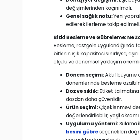
değişimlerinden kaçınılmalı.
Genel sağlık notu:
Yeni yaprak 
edilerek ilerleme takip edilmeli.
Bitki Besleme ve Gübreleme: Ne Z
Besleme, rastgele uygulandığında fa
bitkinin ışık kapasitesi sınırlıysa, aşır
ölçülü ve dönemsel yaklaşım önemlid
Dönem seçimi:
Aktif büyüme d
dönemlerinde besleme azaltılm
Doz ve sıklık:
Etiket talimatına 
dozdan daha güvenlidir.
Ürün seçimi:
Çiçeklenmeyi des
değerlendirilebilir; yeşil aksamı
Uygulama yöntemi:
Sulama il
besini gübre
seçenekleri doğru
vermekten kaçınılmalı.