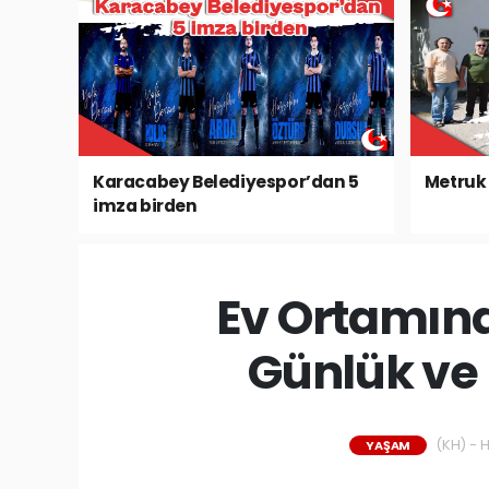
Karacabey Belediyespor’dan 5
Metruk 
imza birden
Ev Ortamınd
Günlük ve 
(KH) - H
YAŞAM