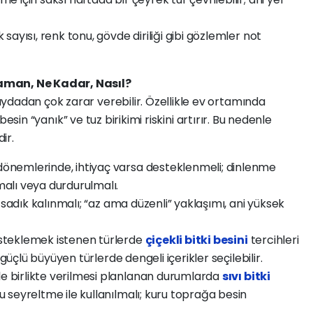
sayısı, renk tonu, gövde diriliği gibi gözlemler not
aman, Ne Kadar, Nasıl?
ydadan çok zarar verebilir. Özellikle ev ortamında
ı besin “yanık” ve tuz birikimi riskini artırır. Bu nedenle
ir.
önemlerinde, ihtiyaç varsa desteklenmeli; dinlenme
alı veya durdurulmalı.
sadık kalınmalı; “az ama düzenli” yaklaşımı, ani yüksek
teklemek istenen türlerde
çiçekli bitki besini
tercihleri
 güçlü büyüyen türlerde dengeli içerikler seçilebilir.
e birlikte verilmesi planlanan durumlarda
sıvı bitki
 seyreltme ile kullanılmalı; kuru toprağa besin