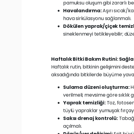
pamuksu oluşum gibi zararlı beli
Havalandırma:
Aşırı sıcak/kap
hava sirkülasyonu sağlanmalı.
Dökülen yaprak/çiçek temizl
sineklenmeyi tetikleyebilir; düz
Haftalık Bitki Bakım Rutini: Sağ
Haftalık rutin, bitkinin gelişimini de
aksadığında bitkilerde büyüme yavaş
Sulama düzeni oluşturma:
Ha
verilmeli; mevsime göre sıklık 
Yaprak temizliği:
Toz, fotosent
tüylü yapraklar yumuşak fırçayl
Saksı drenaj kontrolü:
Tabağın
açılmalı.
Dönüş/yer değişimi:
Eşit büyüm