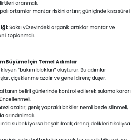
rtileri aranmalı.
alı ortamlar mantar riskini artırır; gün içinde kısa süreli
iği:
Saksı yüzeyindeki organik artıklar mantar ve
enli toplanmalı.
lam Büyüme İçin Temel Adımlar
stekleyen “bakım blokları” oluşturur. Bu adımlar
lar, çiçeklenme azalır ve genel direnç düşer.
ftanın belirli günlerinde kontrol edilerek sulama kararı
güncellenmeli.
ezi azaltır; geniş yapraklı bitkiler nemli bezle silinmeli,
a arındırılmalı.
da su bekliyorsa boşaltılmalı; drenaj delikleri tıkalıysa
e için saksı haftada bir çeyrek tur çevrilebilir; ani yer