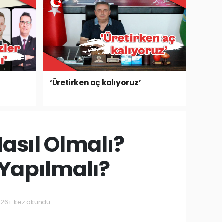
‘Üretirken aç kalıyoruz’
asıl Olmalı?
 Yapılmalı?
26+ kez okundu.