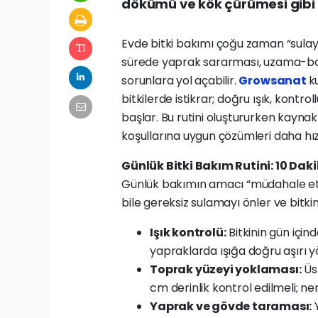
dökümü ve kök çürümesi gibi s
Evde bitki bakımı çoğu zaman “sulayı
sürede yaprak sararması, uzama-bo
sorunlara yol açabilir.
Growsanat
k
bitkilerde istikrar; doğru ışık, kontr
başlar. Bu rutini oluştururken kayna
koşullarına uygun çözümleri daha hızl
Günlük Bitki Bakım Rutini: 10 Dak
Günlük bakımın amacı “müdahale etme
bile gereksiz sulamayı önler ve bitki
Işık kontrolü:
Bitkinin gün için
yapraklarda ışığa doğru aşırı y
Toprak yüzeyi yoklaması:
Üs
cm derinlik kontrol edilmeli; n
Yaprak ve gövde taraması:
Y