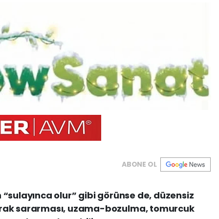
ABONE OL
“sulayınca olur” gibi görünse de, düzensiz
prak sararması, uzama-bozulma, tomurcuk