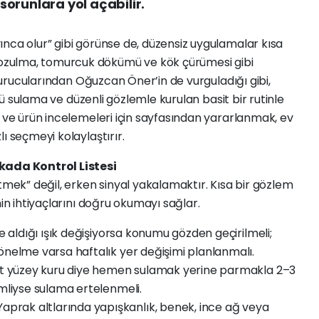
orunlara yol açabilir.
nca olur” gibi görünse de, düzensiz uygulamalar kısa
zulma, tomurcuk dökümü ve kök çürümesi gibi
urucularından Oğuzcan Öner’in de vurguladığı gibi,
ollü sulama ve düzenli gözlemle kurulan basit bir rutinle
k ve ürün incelemeleri için sayfasından yararlanmak, ev
ı seçmeyi kolaylaştırır.
ikada Kontrol Listesi
k” değil, erken sinyal yakalamaktır. Kısa bir gözlem
nin ihtiyaçlarını doğru okumayı sağlar.
de aldığı ışık değişiyorsa konumu gözden geçirilmeli;
önelme varsa haftalık yer değişimi planlanmalı.
t yüzey kuru diye hemen sulamak yerine parmakla 2–3
emliyse sulama ertelenmeli.
aprak altlarında yapışkanlık, benek, ince ağ veya