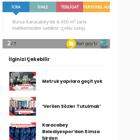
İlginizi Çekebilir
Metruk yapılara geçit yok
‘Verilen Sözler Tutulmalı’
Karacabey
Belediyespor’dan 5 imza
birden