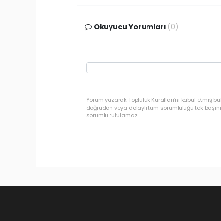
Okuyucu Yorumları
(0)
Yorum yazarak Topluluk Kuralları’nı kabul etmiş b
doğrudan veya dolaylı tüm sorumluluğu tek başınız
sorumlu tutulamaz.