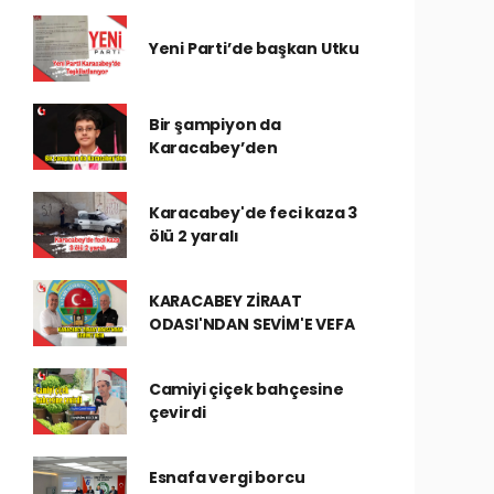
Yeni Parti’de başkan Utku
Bir şampiyon da
Karacabey’den
Karacabey'de feci kaza 3
ölü 2 yaralı
KARACABEY ZİRAAT
ODASI'NDAN SEVİM'E VEFA
Camiyi çiçek bahçesine
çevirdi
Esnafa vergi borcu