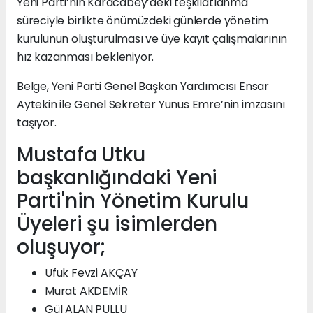
Yeni Parti’nin Karacabey’deki teşkilatlanma
süreciyle birlikte önümüzdeki günlerde yönetim
kurulunun oluşturulması ve üye kayıt çalışmalarının
hız kazanması bekleniyor.
Belge, Yeni Parti Genel Başkan Yardımcısı Ensar
Aytekin ile Genel Sekreter Yunus Emre’nin imzasını
taşıyor.
Mustafa Utku
başkanlığındaki Yeni
Parti'nin Yönetim Kurulu
Üyeleri şu isimlerden
oluşuyor;
Ufuk Fevzi AKÇAY
Murat AKDEMİR
Gül ALAN PULLU