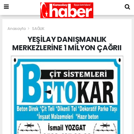
Anasayfa
SAĞLIK
YEŞİLAY DANIŞMANLIK
MERKEZLERİNE 1 MİLYON ÇAĞRII