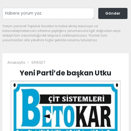
Gönder
Yorum yazarak Topluluk Kuralları’nı kabul etmiş bulunuyor ve
karacabeyhaber.com sitesine yaptığınız yorumunuzla ilgili doğrudan veya
dolaylı tüm sorumluluğu tek başınıza üstleniyorsunuz. Yazılan tüm
yorumlardan site yönetimi hiçbir şekilde sorumlu tutulamaz.
Anasayfa
SİYASET
Yeni Parti’de başkan Utku