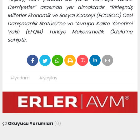
Cemiyetler” arasında yer almaktadır. “Birleşmiş
Milletler Ekonomik ve Sosyal Konseyi (ECOSOC) Özel
Danışmanlık Statüsü”ne ve “Avrupa Kalite Yönetimi
Vakfı (EFQM) Türkiye Mükemmellik Ödülü”ne
sahiptir.
#yedam
#yeşilay
Okuyucu Yorumları
(0)