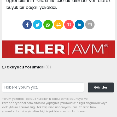
öğrencilerinin %50’si ilk %10’luk dilimde yer alarak
büyük bir başarı yakaladı.
Okuyucu Yorumları
(0)
Gönder
Yorum yazarak Topluluk Kuralları’nı kabul etmiş bulunuyor ve
karacabeyhaber.com sitesine yaptığınız yorumunuzla ilgili doğrudan veya
dolaylı tüm sorumluluğu tek başınıza üstleniyorsunuz. Yazılan tüm
yorumlardan site yönetimi hiçbir şekilde sorumlu tutulamaz.