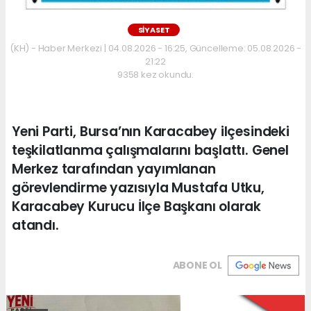
SİYASET
(KH) - Haber Merkezi | 04.08.2026 - 16:25, Güncelleme: 05.08.2026 -
21:22
9358 kez okundu.
Yeni Parti, Bursa’nın Karacabey ilçesindeki
teşkilatlanma çalışmalarını başlattı. Genel
Merkez tarafından yayımlanan
görevlendirme yazısıyla Mustafa Utku,
Karacabey Kurucu İlçe Başkanı olarak
atandı.
ABONE OL