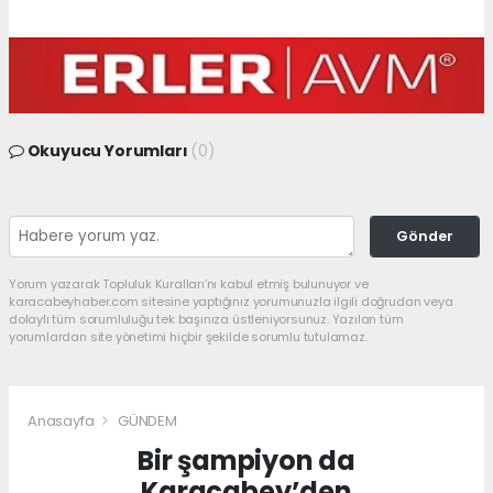
Okuyucu Yorumları
(0)
Gönder
Yorum yazarak Topluluk Kuralları’nı kabul etmiş bulunuyor ve
karacabeyhaber.com sitesine yaptığınız yorumunuzla ilgili doğrudan veya
dolaylı tüm sorumluluğu tek başınıza üstleniyorsunuz. Yazılan tüm
yorumlardan site yönetimi hiçbir şekilde sorumlu tutulamaz.
Anasayfa
GÜNDEM
Bir şampiyon da
Karacabey’den