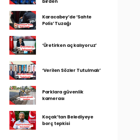
birden
Karacabey’de ‘Sahte
Polis’ Tuzağı
‘Üretirken aç kalıyoruz’
‘Verilen Sözler Tutulmalı’
Parklara güvenlik
kamerası
Koçak’tan Belediyeye
borç tepkisi