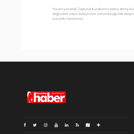
Yorum yazarak Topluluk Kuralları’nı kabul etmiş b
doğrudan veya dolaylı tüm sorumluluğu tek başınız
sorumlu tutulamaz.
Pro-0.056