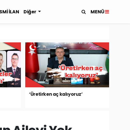
MENÜ
SMİ İLAN
Diğer
‘Üretirken aç kalıyoruz’