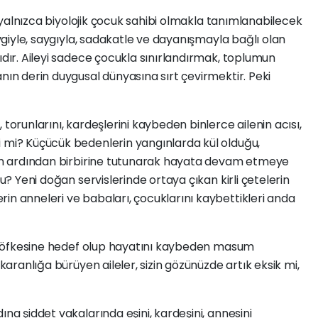
 yalnızca biyolojik çocuk sahibi olmakla tanımlanabilecek
sevgiyle, saygıyla, sadakatle ve dayanışmayla bağlı olan
ıdır. Aileyi sadece çocukla sınırlandırmak, toplumun
nın derin duygusal dünyasına sırt çevirmektir. Peki
orunlarını, kardeşlerini kaybeden binlerce ailenin acısı,
i mi? Küçücük bedenlerin yangınlarda kül olduğu,
arın ardından birbirine tutunarak hayata devam etmeye
mu? Yeni doğan servislerinde ortaya çıkan kirli çetelerin
in anneleri ve babaları, çocuklarını kaybettikleri anda
in öfkesine hedef olup hayatını kaybeden masum
 karanlığa bürüyen aileler, sizin gözünüzde artık eksik mi,
a şiddet vakalarında eşini, kardeşini, annesini