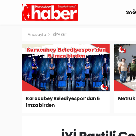
SAĞ
Anasayfa
SİYASET
Karacabey Belediyespor’dan 5
Metruk 
imza birden