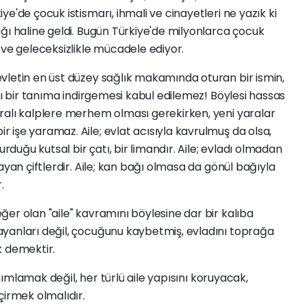
e'de çocuk istismarı, ihmali ve cinayetleri ne yazık ki
ğı haline geldi. Bugün Türkiye'de milyonlarca çocuk
 ve geleceksizlikle mücadele ediyor.
etin en üst düzey sağlık makamında oturan bir ismin,
cı bir tanıma indirgemesi kabul edilemez! Böylesi hassas
ralı kalplere merhem olması gerekirken, yeni yaralar
işe yaramaz. Aile; evlat acısıyla kavrulmuş da olsa,
urduğu kutsal bir çatı, bir limandır. Aile; evladı olmadan
ayan çiftlerdir. Aile; kan bağı olmasa da gönül bağıyla
.
 olan "aile" kavramını böylesine dar bir kalıba
yanları değil, çocuğunu kaybetmiş, evladını toprağa
k demektir.
nımlamak değil, her türlü aile yapısını koruyacak,
çirmek olmalıdır.