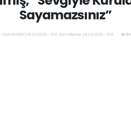
Gelmiş, “Sevgiyle Kurul
Sayamazsınız”
 Yasin KESKİN | 29.04.2025 - 13:11, Güncelleme: 29.04.2025 - 13:11
151