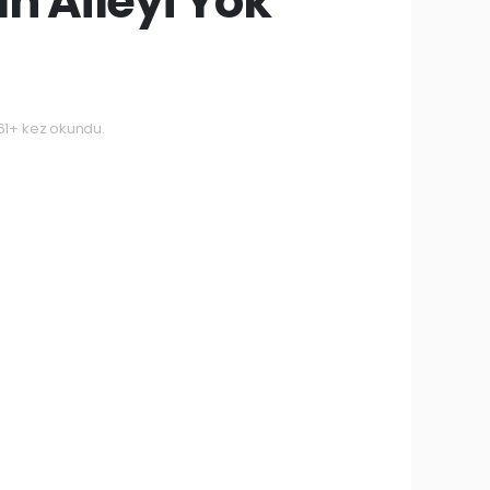
an Aileyi Yok
61+ kez okundu.