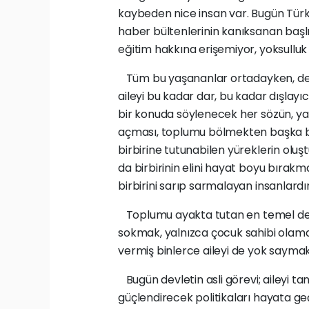
kaybeden nice insan var. Bugün Türkiy
haber bültenlerinin kanıksanan başlı
eğitim hakkına erişemiyor, yoksulluk
Tüm bu yaşananlar ortadayken, devl
aileyi bu kadar dar, bu kadar dışlayı
bir konuda söylenecek her sözün, ya
açması, toplumu bölmekten başka bir 
birbirine tutunabilen yüreklerin oluşt
da birbirinin elini hayat boyu bırakm
birbirini sarıp sarmalayan insanlardır
Toplumu ayakta tutan en temel değer
sokmak, yalnızca çocuk sahibi olama
vermiş binlerce aileyi de yok sayma
Bugün devletin asli görevi; aileyi ta
güçlendirecek politikaları hayata ge