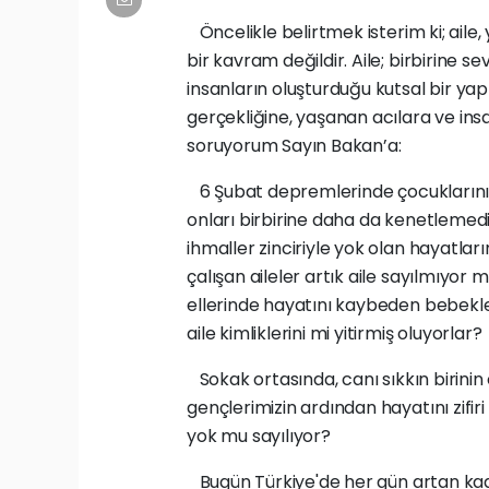
Öncelikle belirtmek isterim ki; aile,
bir kavram değildir. Aile; birbirine 
insanların oluşturduğu kutsal bir yap
gerçekliğine, yaşanan acılara ve insa
soruyorum Sayın Bakan’a:
6 Şubat depremlerinde çocuklarını, t
onları birbirine daha da kenetlemed
ihmaller zinciriyle yok olan hayatl
çalışan aileler artık aile sayılmıyor 
ellerinde hayatını kaybeden bebekler
aile kimliklerini mi yitirmiş oluyorlar?
Sokak ortasında, canı sıkkın birin
gençlerimizin ardından hayatını zifiri
yok mu sayılıyor?
Bugün Türkiye'de her gün artan kadın