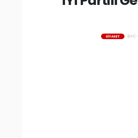
İYİ Partili 
(KH) -
SİYASET