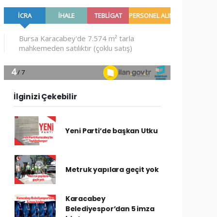
İlginizi Çekebilir
Yeni Parti’de başkan Utku
Metruk yapılara geçit yok
Karacabey
Belediyespor’dan 5 imza