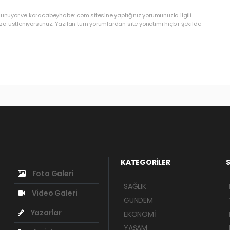
ulunuyor ve karacabeyhaber.com sitesine yaptığınız yorumunuzla ilgili
a üstleniyorsunuz. Yazılan tüm yorumlardan site yönetimi hiçbir şekilde
KATEGORİLER
S
Foto Galeri
SAĞLIK
Video Galeri
GÜNDEM
Yazarlar
EKONOMİ
YAŞAM