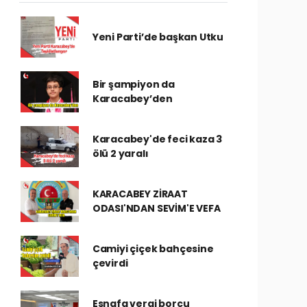
Yeni Parti’de başkan Utku
Bir şampiyon da
Karacabey’den
Karacabey'de feci kaza 3
ölü 2 yaralı
KARACABEY ZİRAAT
ODASI'NDAN SEVİM'E VEFA
Camiyi çiçek bahçesine
çevirdi
Esnafa vergi borcu