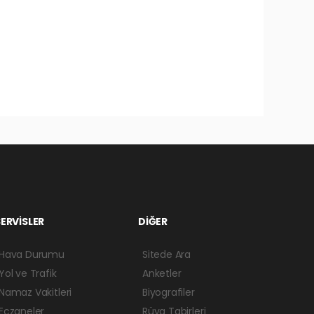
ERVİSLER
DİĞER
Hava Durumu
Sitede Ara
Yol ve Trafik
Anketler
Namaz Vakitleri
Biyografiler
Eczaneler
Rüya Tabirleri