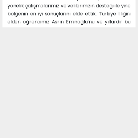
yönelik çalışmalarımız ve velilerimizin desteği ile yine
bölgenin en iyi sonuçlarını elde ettik. Türkiye 1.liğini
elden öğrencimiz Asrın Eminoğlu’nu ve yıllardır bu
istikrarı elde etmemizde payı olan tüm
öğretmenlerimizi tebrik ediyorum. Bu başarılara
imza atarak bizleri gururlandıran öğrencilerimize
teşekkür ediyorum.” şeklinde konuştu. Öte yandan
okulun mezuniyet töreninde Özel Özkocaman
Okulları Kurucusu Ömer Özkocaman Asrın
Eminoğlu’nu başarılarından dolayı tebrik ederek
plaket ve hediye ile ödüllendirdi.