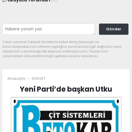
Okuyucu Yorumları
(0)
Gönder
Yorum yazarak Topluluk Kuralları’nı kabul etmiş bulunuyor ve
karacabeyhaber.com sitesine yaptığınız yorumunuzla ilgili doğrudan veya
dolaylı tüm sorumluluğu tek başınıza üstleniyorsunuz. Yazılan tüm
yorumlardan site yönetimi hiçbir şekilde sorumlu tutulamaz.
Anasayfa
SİYASET
Yeni Parti’de başkan Utku