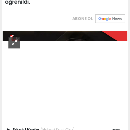
öğrenildi.
ABONE OL
Erkek
|
Kadın
(Haberi Sesli Oku)