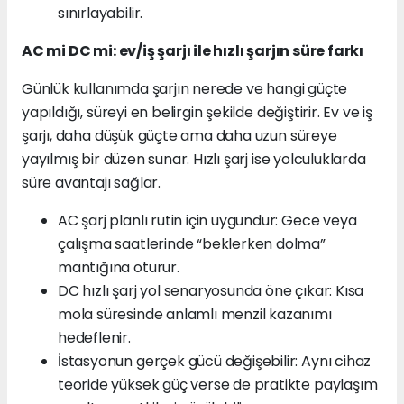
sınırlayabilir.
AC mi DC mi: ev/iş şarjı ile hızlı şarjın süre farkı
Günlük kullanımda şarjın nerede ve hangi güçte
yapıldığı, süreyi en belirgin şekilde değiştirir. Ev ve iş
şarjı, daha düşük güçte ama daha uzun süreye
yayılmış bir düzen sunar. Hızlı şarj ise yolculuklarda
süre avantajı sağlar.
AC şarj planlı rutin için uygundur: Gece veya
çalışma saatlerinde “beklerken dolma”
mantığına oturur.
DC hızlı şarj yol senaryosunda öne çıkar: Kısa
mola süresinde anlamlı menzil kazanımı
hedeflenir.
İstasyonun gerçek gücü değişebilir: Aynı cihaz
teoride yüksek güç verse de pratikte paylaşım