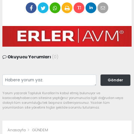
Okuyucu Yorumları
(0)
Gönder
Yorum yazarak Topluluk Kuralları’nı kabul etmiş bulunuyor ve
karacabeyhaber.com sitesine yaptığınız yorumunuzla ilgili doğrudan veya
dolaylı tüm sorumluluğu tek başınıza üstleniyorsunuz. Yazılan tüm
yorumlardan site yönetimi hiçbir şekilde sorumlu tutulamaz.
Anasayfa
GÜNDEM