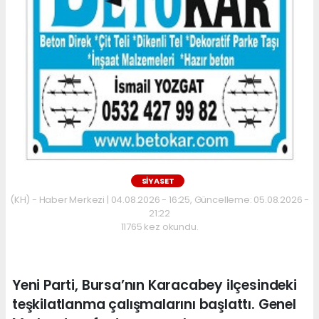
SİYASET
(KH) - Haber Merkezi | 04.08.2026 - 16:25, Güncelleme: 05.08.2026 -
21:22
11765 kez okundu.
Yeni Parti, Bursa’nın Karacabey ilçesindeki
teşkilatlanma çalışmalarını başlattı. Genel