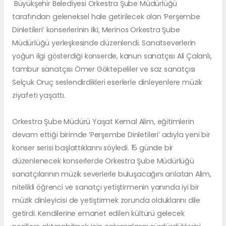
Büyükşehir Belediyesi Orkestra Şube Müdürlüğü
tarafından geleneksel hale getirilecek olan ‘Perşembe
Dinletileri’ konserlerinin ilki, Merinos Orkestra Şube
Müdürlüğü yerleşkesinde düzenlendi. Sanatseverlerin
yoğun ilgi gösterdiği konserde, kanun sanatçısı Ali Çalanlı,
tambur sanatçısı Ömer Göktepeliler ve saz sanatçısı
Selçuk Oruç seslendirdikleri eserlerle dinleyenlere müzik
ziyafeti yaşattı.
Orkestra Şube Müdürü Yaşat Kemal Alim, eğitimlerin
devam ettiği birimde ‘Perşembe Dinletileri’ adıyla yeni bir
konser serisi başlattıklarını söyledi. 15 günde bir
düzenlenecek konserlerde Orkestra Şube Müdürlüğü
sanatçılarının müzik severlerle buluşacağını anlatan Alim,
nitelikli öğrenci ve sanatçı yetiştirmenin yanında iyi bir
müzik dinleyicisi de yetiştirmek zorunda olduklarını dile
getirdi. Kendilerine emanet edilen kültürü gelecek