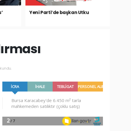
s’
Yeni Parti’de başkan Utku
dırması
kundu.