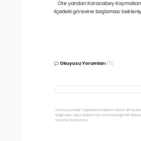
Öte yandan Karacabey Kaymakamlığ
ilçedeki görevine başlaması bekleniy
Okuyucu Yorumları
(0)
Yorum yazarak Topluluk Kuralları’nı kabul etmiş b
doğrudan veya dolaylı tüm sorumluluğu tek başınız
sorumlu tutulamaz.