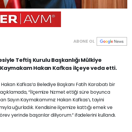
ABONE OL
yle Teftiş Kurulu Başkanlığı Mülkiye
en Kaymakam Hakan Kafkas ilçeye veda etti.
 Hakan Kafkas’a Belediye Başkanı Fatih Karabatı bir
ı açıklamada, “İlçemize hizmet ettiği süre boyunca
nan Sayın Kaymakamımız Hakan Kafkas’ı, tayini
ıyla uğurladık. Kendisine ilçemize kattığı emek ve
örev yerinde başarılar diliyorum.” ifadelerini kullandı.