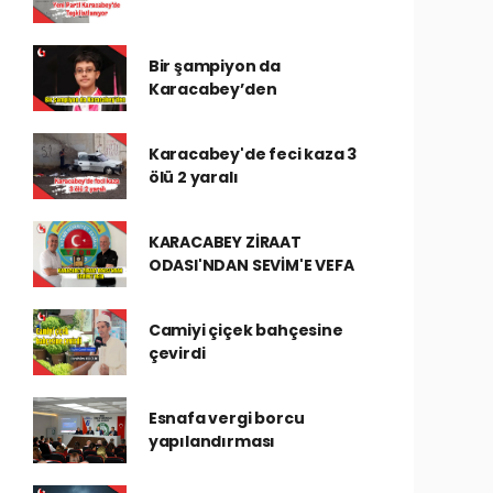
Bir şampiyon da
Karacabey’den
Karacabey'de feci kaza 3
ölü 2 yaralı
KARACABEY ZİRAAT
ODASI'NDAN SEVİM'E VEFA
Camiyi çiçek bahçesine
çevirdi
Esnafa vergi borcu
yapılandırması