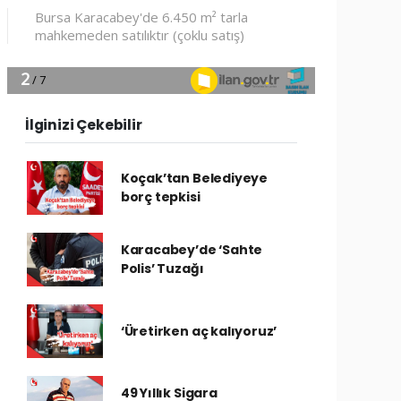
İlginizi Çekebilir
Koçak’tan Belediyeye
borç tepkisi
Karacabey’de ‘Sahte
Polis’ Tuzağı
‘Üretirken aç kalıyoruz’
49 Yıllık Sigara