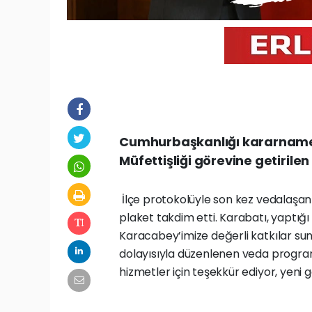
Cumhurbaşkanlığı kararnamesi
Müfettişliği görevine getiril
İlçe protokolüyle son kez vedalaşan
plaket takdim etti. Karabatı, yaptığ
Karacabey’imize değerli katkılar su
dolayısıyla düzenlenen veda program
hizmetler için teşekkür ediyor, yeni g