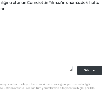
ına atanan Cemalettin Yılmaz’ın önümüzdeki hafta
or.
Gönder
ulunuyor ve karacabeyhaber.com sitesine yaptığınız yorumunuzla ilgili
a üstleniyorsunuz. Yazılan tüm yorumlardan site yönetimi hiçbir şekilde