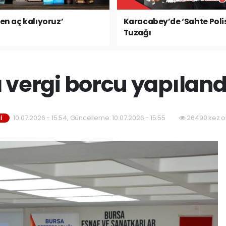
ken aç kalıyoruz’
Karacabey’de ‘Sahte Poli
Tuzağı
 vergi borcu yapılan
10.07.2026 - 15:54, Güncelleme: 10.07.2026 - 15:55
26490 kez o
İ