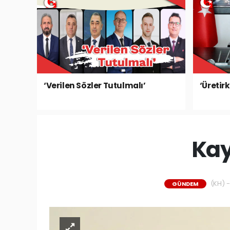
‘Verilen Sözler Tutulmalı’
‘Üretir
Kay
(KH) -
GÜNDEM