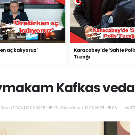
ken aç kalıyoruz’
Karacabey’de ‘Sahte Poli
Tuzağı
makam Kafkas veda 
 Rabia FİDAN | 12.06.2025 - 15:06, Güncelleme: 12.06.2025 - 15:06
31