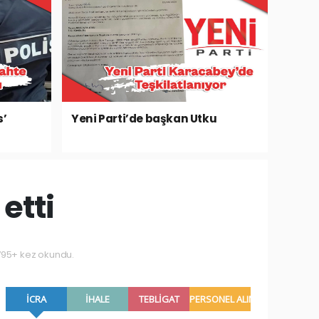
s’
Yeni Parti’de başkan Utku
etti
795+ kez okundu.