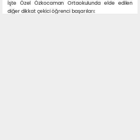
İşte Özel Özkocaman Ortaokulunda elde edilen
diğer dikkat çekici öğrenci başarıları:
Türkiye Genelinde:
%0 ile %1 arasında 6 öğrenci,
%1 ile %2 arasında 4 öğrenci,
%2 ile %5 arasında 8 öğrenci,
%5 ile %10 arasında 13 öğrenci olmak üzere 31
öğrenci ile Özel Özkocaman Ortaokul sekizinci sınıf
öğrencilerinin %50’si ilk %10’luk dilimde yer alarak
büyük bir başarı yakaladı.