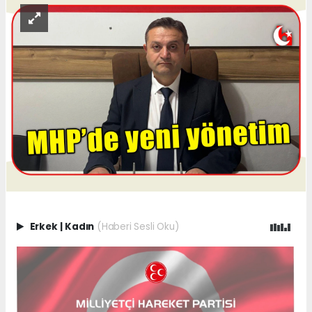
Erkek
|
Kadın
(Haberi Sesli Oku)