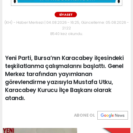
SİYASET
(KH) - Haber Merkezi | 04.08.2026 - 16:25, Güncelleme: 05.08.2026 -
21:22
8540 kez okundu.
Yeni Parti, Bursa’nın Karacabey ilçesindeki
teşkilatlanma çalışmalarını başlattı. Genel
Merkez tarafından yayımlanan
görevlendirme yazısıyla Mustafa Utku,
Karacabey Kurucu İlçe Başkanı olarak
atandı.
ABONE OL