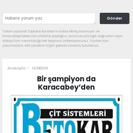
Gönder
Yorum yazarak Topluluk Kuralları’nı kabul etmiş bulunuyor ve
karacabeyhaber.com sitesine yaptığınız yorumunuzla ilgili doğrudan veya
dolaylı tüm sorumluluğu tek başınıza üstleniyorsunuz. Yazılan tüm
yorumlardan site yönetimi hiçbir şekilde sorumlu tutulamaz.
Anasayfa
GÜNDEM
Bir şampiyon da
Karacabey’den