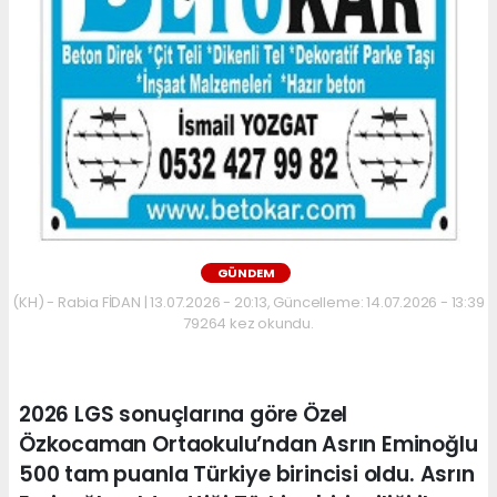
GÜNDEM
(KH) - Rabia FİDAN | 13.07.2026 - 20:13, Güncelleme: 14.07.2026 - 13:39
79264 kez okundu.
2026 LGS sonuçlarına göre Özel
Özkocaman Ortaokulu’ndan Asrın Eminoğlu
500 tam puanla Türkiye birincisi oldu. Asrın