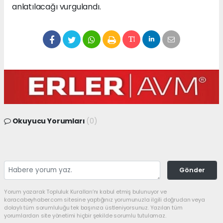
anlatılacağı vurgulandı.
Okuyucu Yorumları
(0)
Gönder
Yorum yazarak Topluluk Kuralları’nı kabul etmiş bulunuyor ve
karacabeyhaber.com sitesine yaptığınız yorumunuzla ilgili doğrudan veya
dolaylı tüm sorumluluğu tek başınıza üstleniyorsunuz. Yazılan tüm
yorumlardan site yönetimi hiçbir şekilde sorumlu tutulamaz.