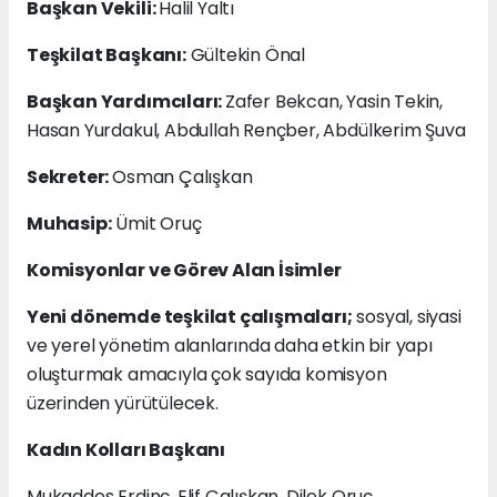
Başkan Vekili:
Halil Yaltı
Teşkilat Başkanı:
Gültekin Önal
Başkan Yardımcıları:
Zafer Bekcan, Yasin Tekin,
Hasan Yurdakul, Abdullah Rençber, Abdülkerim Şuva
Sekreter:
Osman Çalışkan
Muhasip:
Ümit Oruç
Komisyonlar ve Görev Alan İsimler
Yeni dönemde teşkilat çalışmaları;
sosyal, siyasi
ve yerel yönetim alanlarında daha etkin bir yapı
oluşturmak amacıyla çok sayıda komisyon
üzerinden yürütülecek.
Kadın Kolları Başkanı
Mukaddes Erdinç, Elif Çalışkan, Dilek Oruç